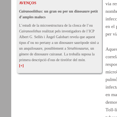
AVENÇOS
via re
nombr
Cairanoolithus
: un gran ou per un dinosaure petit
d’amples malucs
infecc
L’estudi de la microestructura de la closca de l’ou
en el 
Cairanoolithus
realitzat pels investigadors de l’ICP
per vi
Albert G. Sellés i Àngel Galobart revela que aquest
tipus d’ou no pertany a un dinosaure sauròpode sinó a
un anquilosaure, possiblement a
Struthiosaurus
, un
Aquest
gènere de dinosaure cuirassat. La troballa suposa la
corre
primera descripció d'ous de tireòfor del món.
respos
[+]
microb
pulmó
infect
en mac
demost
Toll-l