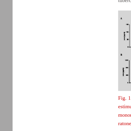
tuberc
Fig. 
estim
monon
raton