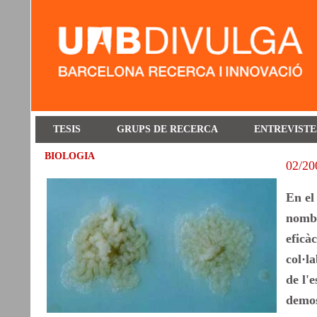
TESIS
GRUPS DE RECERCA
ENTREVISTE
BIOLOGIA
02/20
En el
nombr
eficà
col·l
de l'
demos