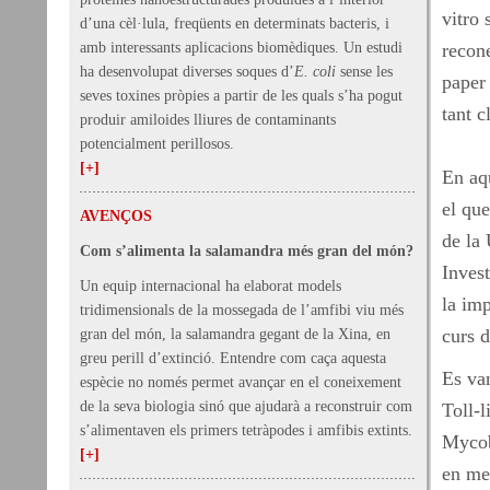
vitro 
d’una cèl·lula, freqüents en determinats bacteris, i
amb interessants aplicacions biomèdiques. Un estudi
recon
ha desenvolupat diverses soques d’
E. coli
sense les
paper 
seves toxines pròpies a partir de les quals s’ha pogut
tant cl
produir amiloides lliures de contaminants
potencialment perillosos.
[+]
En aqu
el qu
AVENÇOS
de la 
Com s’alimenta la salamandra més gran del món?
Invest
Un equip internacional ha elaborat models
la imp
tridimensionals de la mossegada de l’amfibi viu més
curs d
gran del món, la salamandra gegant de la Xina, en
greu perill d’extinció. Entendre com caça aquesta
Es van
espècie no només permet avançar en el coneixement
de la seva biologia sinó que ajudarà a reconstruir com
Toll-
s’alimentaven els primers tetràpodes i amfibis extints.
Mycob
[+]
en men