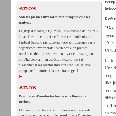
recep
infecc
AVENÇOS
Són les plantes invasores més tòxiques que les
Refer
natives?
"Deter
El grup d’Ecologia Química i Toxicologia de la UAB
mycoba
ha analitzat la concentració de certes molècules de
Guira
l’arbust
Senecio pterophorus,
que són tòxiques per a
organismes invertebrats i vertebrats, en plantes
INFEC
recol·lectades a la seva zona nativa i en tres regions
on s’ha convertit en espècie invasora per tal
La tub
d’esbrinar si les plantes invasores canvien la seva
Una de
composició química i la toxicitat vegetal.
respos
[+]
like 
AVENÇOS
recon
Producció d’amiloides bacterians lliures de
difere
toxines
Toll-l
Els cossos d’inclusió o amiloides són agregats de
en ma
proteïnes nanoestructurades produïdes a l’interior