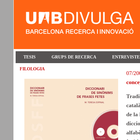
TESIS
GRUPS DE RECERCA
ENTREVISTE
FILOLOGIA
07/20
conce
Tradi
catal
de la
dicci
alfab