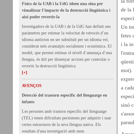
la for
Físics de la UAB i la UdG ideen una eina per
de la 
visualitzar l’impacte de la destrucció lingüística i
així poder revertir-la
especi
Un tre
Investigadors de la UAB i de la UdG han definit uns
paràmetres per estimar la velocitat de retrocés d’un
fetes 
idioma autòcton en ser substituït per un idioma veí,
i la i
considerat més avantatjós socialment i econòmica. El
l'entr
model, que permet estimar el nivell d’amenaça d’una
llengua, és útil per dissenyar accions per controlar o
qüest
revertir la destrucció lingüística.
mot). 
[+]
expres
AVENÇOS
a cada
Detecció del trastorn específic del llenguatge en
especi
infants
sinó c
Les persones amb trastorn específic del llenguatge
s'ass
(TEL) tenen dificultats persistents per adquirir i usar
paraul
certes estructures de la seva llengua nativa. Els
resultats d'una investigació amb nens