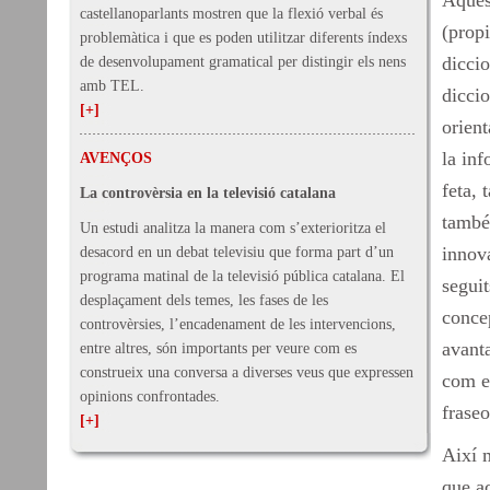
Aques
castellanoparlants mostren que la flexió verbal és
(propi
problemàtica i que es poden utilitzar diferents índexs
diccio
de desenvolupament gramatical per distingir els nens
amb TEL.
diccio
[+]
orien
la inf
AVENÇOS
feta, 
La controvèrsia en la televisió catalana
també 
Un estudi analitza la manera com s’exterioritza el
innova
desacord en un debat televisiu que forma part d’un
programa matinal de la televisió pública catalana. El
seguit
desplaçament dels temes, les fases de les
concep
controvèrsies, l’encadenament de les intervencions,
avanta
entre altres, són importants per veure com es
construeix una conversa a diverses veus que expressen
com en
opinions confrontades.
fraseo
[+]
Així m
que ac