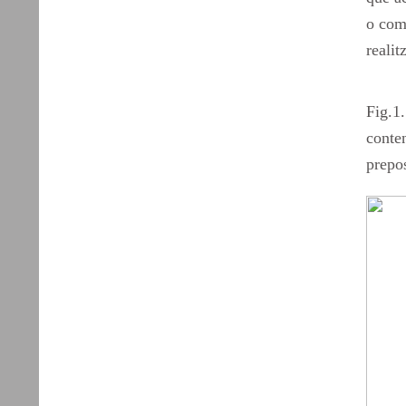
o com
realit
Fig.1
conte
prepos