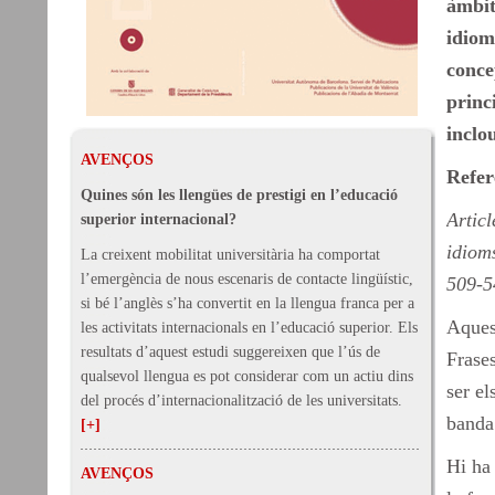
àmbit
idiom
conce
princ
inclo
AVENÇOS
Refer
Quines són les llengües de prestigi en l’educació
Artic
superior internacional?
idio
La creixent mobilitat universitària ha comportat
l’emergència de nous escenaris de contacte lingüístic,
509-
si bé l’anglès s’ha convertit en la llengua franca per a
Aques
les activitats internacionals en l’educació superior. Els
resultats d’aquest estudi suggereixen que l’ús de
Frase
qualsevol llengua es pot considerar com un actiu dins
ser el
del procés d’internacionalització de les universitats.
banda 
[+]
Hi ha
AVENÇOS