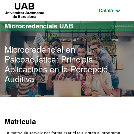
Ves al contingut principal
Ves a la navegació de la pàgina
UAB Universitat Autònoma de Barcelona
Idioma selecci
Català
Microcredencials UAB
Microcredencial en
Psicoacústica: Principis i
Aplicacions en la Percepció
Auditiva
Matrícula
La matrícula serveix per formalitzar el teu ingrés al programa i