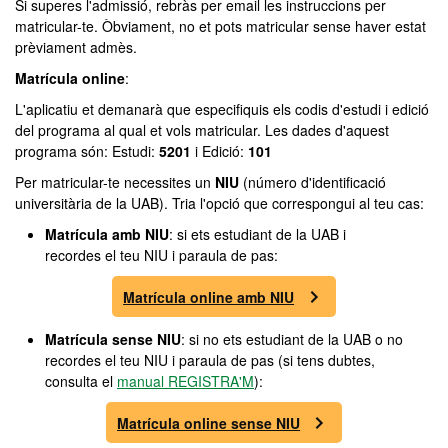
Si superes l'admissió, rebràs per email les instruccions per
matricular-te. Òbviament, no et pots matricular sense haver estat
prèviament admès.
Matrícula online
:
L'aplicatiu et demanarà que especifiquis els codis d'estudi i edició
del programa al qual et vols matricular. Les dades d'aquest
programa són: Estudi:
5201
i Edició:
101
Per matricular-te necessites un
NIU
(número d'identificació
universitària de la UAB). Tria l'opció que correspongui al teu cas:
Matrícula amb NIU
: si ets estudiant de la UAB i
recordes el teu NIU i paraula de pas:
Matrícula online amb NIU
Matrícula sense NIU
: si no ets estudiant de la UAB o no
recordes el teu NIU i paraula de pas (si tens dubtes,
consulta el
manual REGISTRA'M
):
Matrícula online sense NIU