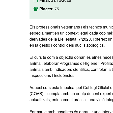
Final:
31/12/2025
Places:
75
Els professionals veterinaris i els tècnics muni
especialment en un context legal cada cop més
derivades de la Llei estatal 7/2023, i ofereix u
en la gestió i control dels nuclis zoològics.
El curs té com a objectiu donar les eines nece
animal, elaborar Programes d'Higiene i Profilax
animals amb indicadors científics, controlar la t
inspeccions i incidències.
Aquest curs està impulsat pel Col·legi Oficial
(COVB), i compta amb un equip docent expert e
actualitzats, enfocament pràctic i una visió inte
Formar-te amb nosaltres és garantir una interve