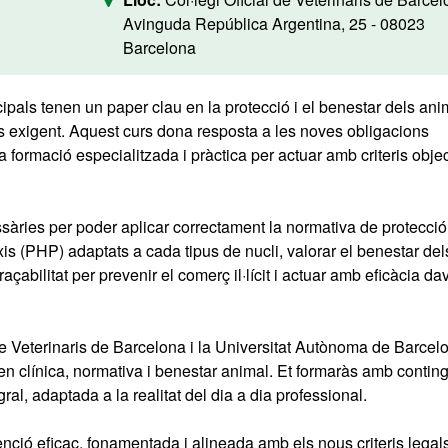
Avinguda República Argentina, 25 - 08023
Barcelona
cipals tenen un paper clau en la protecció i el benestar dels ani
 exigent. Aquest curs dona resposta a les noves obligacions
na formació especialitzada i pràctica per actuar amb criteris obje
ssàries per poder aplicar correctament la normativa de protecció
is (PHP) adaptats a cada tipus de nucli, valorar el benestar del
raçabilitat per prevenir el comerç il·lícit i actuar amb eficàcia da
 de Veterinaris de Barcelona i la Universitat Autònoma de Barcel
n clínica, normativa i benestar animal. Et formaràs amb contin
gral, adaptada a la realitat del dia a dia professional.
nció eficaç, fonamentada i alineada amb els nous criteris legals