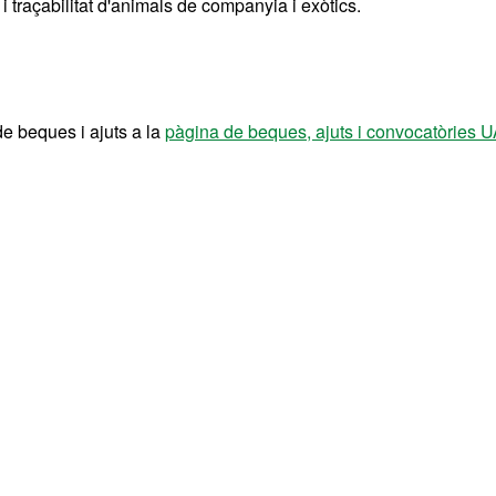
i traçabilitat d'animals de companyia i exòtics.
de beques i ajuts a la
pàgina de beques, ajuts i convocatòries 