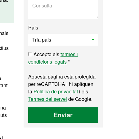
País
mals,
ctius
Accepto els
termes i
condicions legals
*
Aquesta pàgina està protegida
s
per reCAPTCHA i hi apliquen
vant
la
Política de privacitat
i els
Termes del servei
de Google.
ona
Enviar
guts
 i