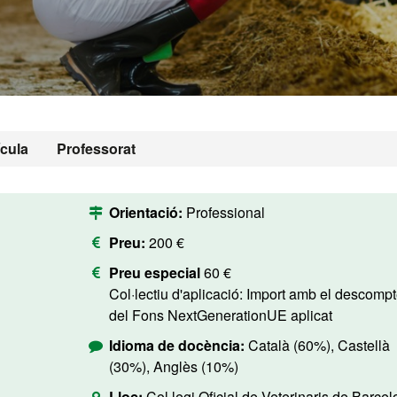
ícula
Professorat
Orientació:
Professional
Preu:
200 €
Preu especial
60 €
Col·lectiu d'aplicació: Import amb el descompte
del Fons NextGenerationUE aplicat
Idioma de docència:
Català (60%), Castellà
(30%), Anglès (10%)
Lloc:
Col·legi Oficial de Veterinaris de Barcel