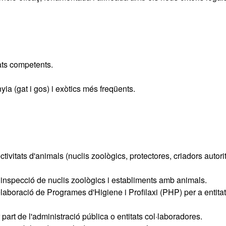
tats competents.
a (gat i gos) i exòtics més freqüents.
ectivitats d'animals (nuclis zoològics, protectores, criadors autori
i inspecció de nuclis zoològics i establiments amb animals.
elaboració de Programes d'Higiene i Profilaxi (PHP) per a entita
 part de l'administració pública o entitats col·laboradores.