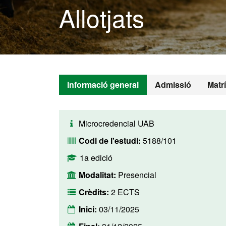
Allotjats
Informació general
Admissió
Matr
Microcredencial UAB
Codi de l'estudi:
5188/101
1a edició
Modalitat:
Presencial
Crèdits:
2 ECTS
Inici:
03/11/2025