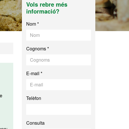
Vols rebre més
informació?
Nom *
Cognoms *
E-mail *
Telèfon
Consulta
ona: