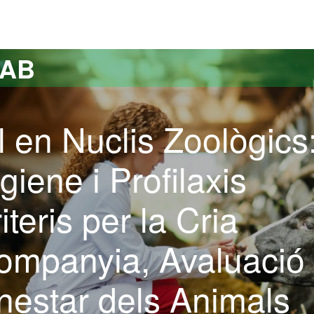
versitat Autònoma de Barcelona
UAB
 en Nuclis Zoològics
iene i Profilaxis
teris per la Cria
ompanyia, Avaluació
enestar dels Animals