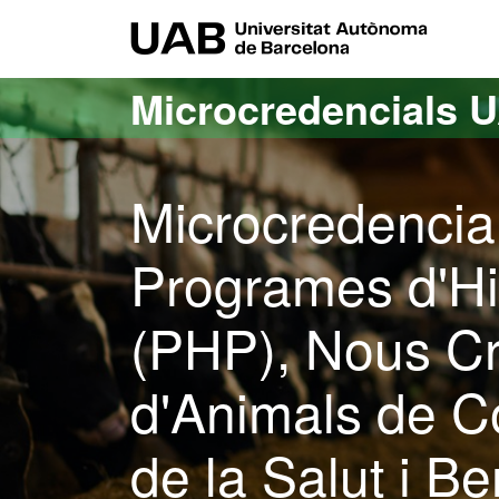
Ves al contingut principal
Ves a la navegació de la pàgina
UAB Uni
Microcredencials 
Microcredencial
Programes d'Hig
(PHP), Nous Cri
d'Animals de C
de la Salut i B