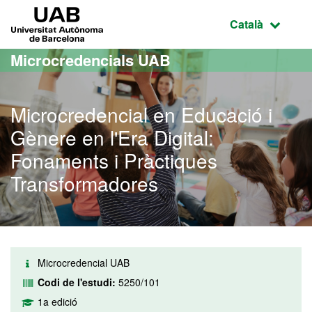
Ves al contingut principal
Ves a la navegació de la pàgina
UAB Universitat Autònoma de Barcelona
Idioma selecci
Català
Microcredencials UAB
Microcredencial en Educació i
Gènere en l'Era Digital:
Fonaments i Pràctiques
Transformadores
Microcredencial UAB
Codi de l'estudi:
5250/101
1a edició