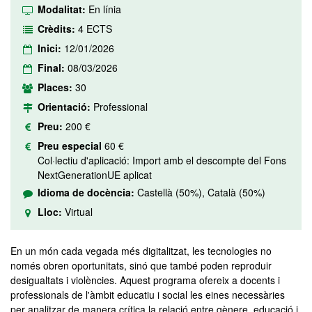
Modalitat:
En línia
Crèdits:
4 ECTS
Inici:
12/01/2026
Final:
08/03/2026
Places:
30
Orientació:
Professional
Preu:
200 €
Preu especial
60 €
Col·lectiu d'aplicació: Import amb el descompte del Fons
NextGenerationUE aplicat
Idioma de docència:
Castellà (50%), Català (50%)
Lloc:
Virtual
En un món cada vegada més digitalitzat, les tecnologies no
només obren oportunitats, sinó que també poden reproduir
desigualtats i violències. Aquest programa ofereix a docents i
professionals de l'àmbit educatiu i social les eines necessàries
per analitzar de manera crítica la relació entre gènere, educació i