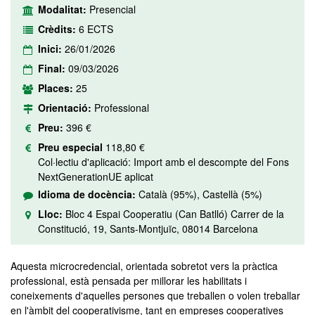
Modalitat:
Presencial
Crèdits:
6 ECTS
Inici:
26/01/2026
Final:
09/03/2026
Places:
25
Orientació:
Professional
Preu:
396 €
Preu especial
118,80 €
Col·lectiu d'aplicació: Import amb el descompte del Fons
NextGenerationUE aplicat
Idioma de docència:
Català (95%), Castellà (5%)
Lloc:
Bloc 4 Espai Cooperatiu (Can Batlló) Carrer de la
Constitució, 19, Sants-Montjuïc, 08014 Barcelona
Aquesta microcredencial, orientada sobretot vers la pràctica
professional, està pensada per millorar les habilitats i
coneixements d'aquelles persones que treballen o volen treballar
en l'àmbit del cooperativisme, tant en empreses cooperatives