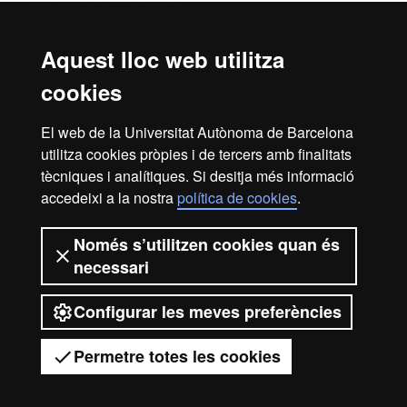
Aquest lloc web utilitza
cookies
El web de la Universitat Autònoma de Barcelona
utilitza cookies pròpies i de tercers amb finalitats
tècniques i analítiques. Si desitja més informació
accedeixi a la nostra
política de cookies
.
Inici
Avís legal
Protecció de dades
Només s’utilitzen cookies quan és
necessari
Sobre el web
Accessibilitat web
Configurar les meves preferències
2026 Universitat Autònoma de
Barcelona
Permetre totes les cookies
Tens dubtes?
Desplegar el menú mòbil