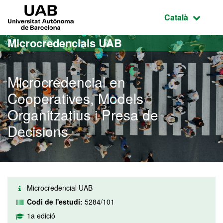
Ves al contingut principal
Ves a la navegació de la pàgina
UAB Universitat Autònoma de Barcelona
Idioma selecci
Català
Microcredencials UAB
Microcredencial en
Cooperatives, Models
Organitzatius i Presa de
Decisions
Microcredencial UAB
Codi de l'estudi:
5284/101
1a edició