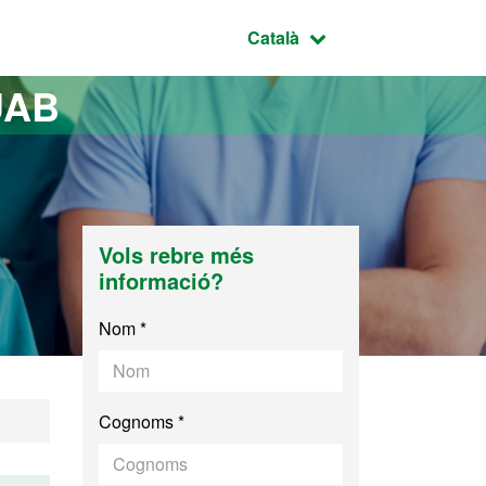
Idioma seleccionat:
Català
UAB
Vols rebre més
informació?
Nom *
Cognoms *