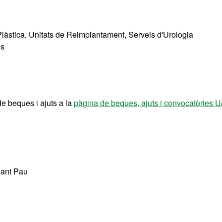
a Plàstica, Unitats de Reimplantament, Serveis d'Urologia
es
de beques i ajuts a la
pàgina de beques, ajuts i convocatòries 
Sant Pau