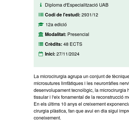
Diploma d'Especialització UAB
Codi de l'estudi:
2931/12
12a edició
Modalitat:
Presencial
Crèdits:
48 ECTS
Inici:
27/11/2024
La microcirurgia agrupa un conjunt de tècniqu
microsutures limfàtiques i les neurorràfies ne
desenvolupament tecnològic, la microcirurgia h
tissular i l'eix fonamental de la reconstrucció
En els últims 10 anys el creixement exponencia
cirurgia plàstica, fan que avui en dia sigui imp
coneixement.