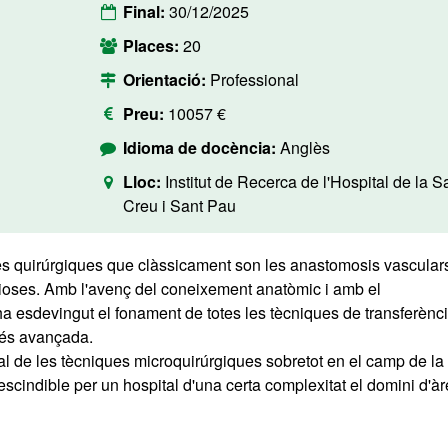
Final:
30/12/2025
Places:
20
Orientació:
Professional
Preu:
10057 €
Idioma de docència:
Anglès
Lloc:
Institut de Recerca de l'Hospital de la S
Creu i Sant Pau
es quirúrgiques que clàssicament son les anastomosis vasculars
rvioses. Amb l'avenç del coneixement anatòmic i amb el
a esdevingut el fonament de totes les tècniques de transferènc
 més avançada.
l de les tècniques microquirúrgiques sobretot en el camp de la
rescindible per un hospital d'una certa complexitat el domini d'à