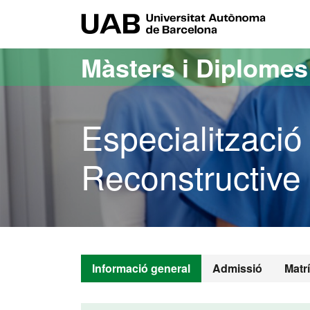
Ves al contingut principal
Ves a la navegació de la pàgina
UAB Uni
Màsters i Diplome
Especialització
Reconstructive
Informació general
Admissió
Matr