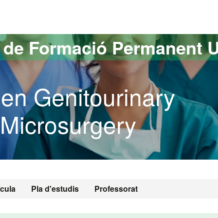
versitat Autònoma de Barcelona
s de Formació Permanent 
 en Genitourinary
 Microsurgery
ícula
Pla d'estudis
Professorat