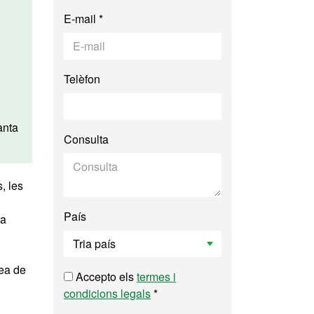
E-mail *
Telèfon
anta
Consulta
, les
País
ia
rea de
Accepto els
termes i
condicions legals
*