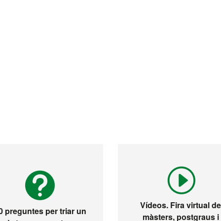
Vídeos. Fira virtual d
0 preguntes per triar un
màsters, postgraus i