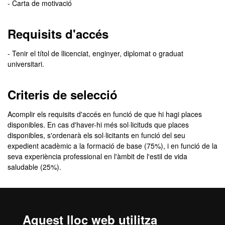
- Carta de motivació
Requisits d'accés
- Tenir el títol de llicenciat, enginyer, diplomat o graduat
universitari.
Criteris de selecció
Acomplir els requisits d'accés en funció de que hi hagi places
disponibles. En cas d'haver-hi més sol·licituds que places
disponibles, s'ordenarà els sol·licitants en funció del seu
expedient acadèmic a la formació de base (75%), i en funció de la
seva experiència professional en l'àmbit de l'estil de vida
saludable (25%).
Comunicació de l'admissió
Aquest lloc web utilitza
El
resultat de l’admissió
el rebràs, de manera personalitzada, a