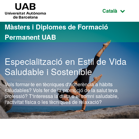
Ves al contingut principal
Ves a la navegació de la pàgina
UAB Universitat Autònoma de Barcelona
Idioma selecci
Català
Màsters i Diplomes de Formació
Permanent UAB
Especialització en Estil de Vida
Saludable i Sostenible
Vols formar-te en tècniques d'adherència a hàbits
saludables? Vols fer de la promoció de la salut teva
professió? T'interessa la dieta o el somni saludable,
l'activitat física o les tècniques de relaxació?