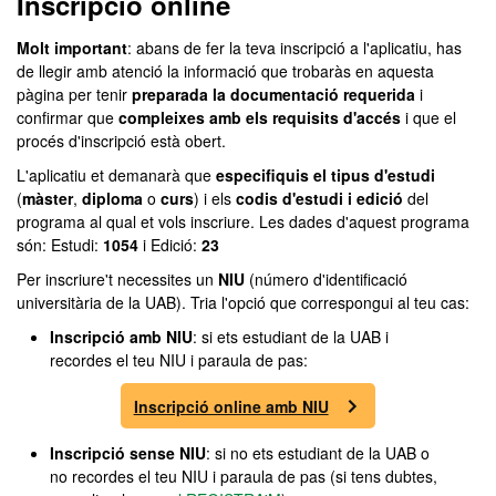
Inscripció online
Molt important
: abans de fer la teva inscripció a l'aplicatiu, has
de llegir amb atenció la informació que trobaràs en aquesta
pàgina per tenir
preparada la documentació requerida
i
confirmar que
compleixes amb els requisits d'accés
i que el
procés d'inscripció està obert.
L'aplicatiu et demanarà que
especifiquis el tipus d'estudi
(
màster
,
diploma
o
curs
) i els
codis d'estudi i edició
del
programa al qual et vols inscriure. Les dades d'aquest programa
són: Estudi:
1054
i Edició:
23
Per inscriure't necessites un
NIU
(número d'identificació
universitària de la UAB). Tria l'opció que correspongui al teu cas:
Inscripció amb NIU
: si ets estudiant de la UAB i
recordes el teu NIU i paraula de pas:
Inscripció online amb NIU
Inscripció sense NIU
: si no ets estudiant de la UAB o
no recordes el teu NIU i paraula de pas (si tens dubtes,