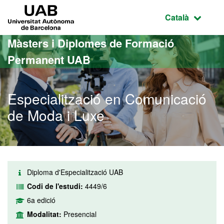
Ves al contingut principal
Ves a la navegació de la pàgina
UAB Universitat Autònoma de Barcelona
Idioma selecci
Català
Màsters i Diplomes de Formació
Permanent UAB
Especialització en Comunicació
de Moda i Luxe
Diploma d'Especialització UAB
Codi de l'estudi:
4449/6
6a edició
Modalitat:
Presencial