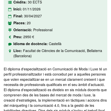
Crèdits:
30 ECTS
Inici:
01/11/2026
Final:
30/04/2027
Places:
20
Orientació:
Professional
Preu:
2950 €
Idioma de docència:
Castellà
Lloc:
Facultat de Ciències de la Comunicació, Bellaterra
(Barcelona)
El diploma d'especialització en Comunicació de Moda i Luxe té un
perfil professionalitzador i està concebut per a aquelles persones
que volen especialitzar-se en un mercat clarament creixent i que
necessita de professionals qualificats en el seu àmbit d'actuació.
El diploma d'especialització es divideix en sis mòduls docents que
comprenen des de les bases del mercat de moda i luxe, la
creació d'estratègies, la implementació en tàctiques i accions dins
del màrqueting i la comunicació 4.0, fins a la gestió de les
habilitades directives. Dins dels sis mòduls s'inclou el treball final.