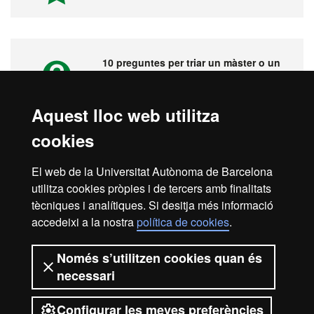
10 preguntes per triar un màster o un
postgrau
Aquest lloc web utilitza
cookies
Vídeos. Fira virtual de màsters,
postgraus i doctorats
El web de la Universitat Autònoma de Barcelona
utilitza cookies pròpies i de tercers amb finalitats
tècniques i analítiques. Si desitja més informació
accedeixi a la nostra
política de cookies
.
Inici
Avís legal
Protecció de dades
Només s’utilitzen cookies quan és
necessari
Sobre el web
Accessibilitat web
Configurar les meves preferències
2026 Universitat Autònoma de