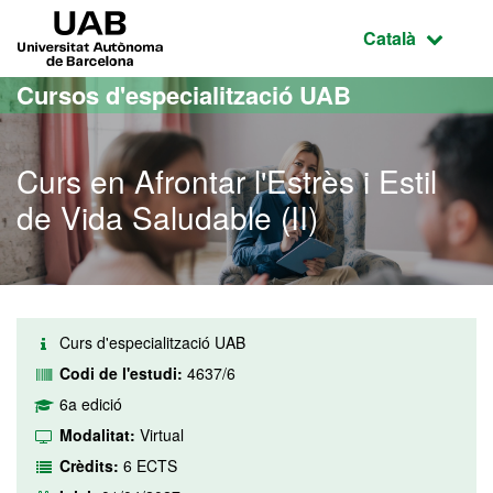
Ves al contingut principal
Ves a la navegació de la pàgina
UAB Universitat Autònoma de Barcelona
Idioma selecci
Català
Cursos d'especialització UAB
Curs en Afrontar l'Estrès i Estil
de Vida Saludable (II)
Curs d'especialització UAB
Codi de l'estudi:
4637/6
6a edició
Modalitat:
Virtual
Crèdits:
6 ECTS