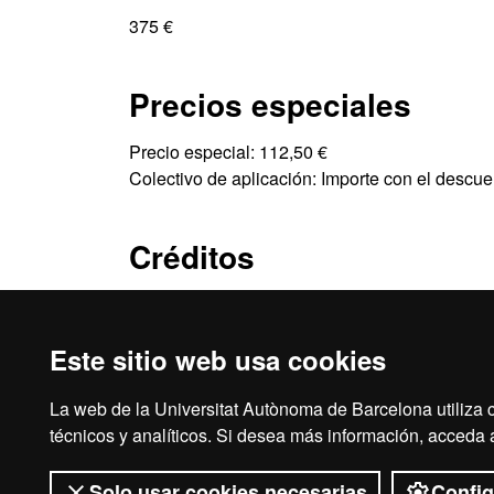
375 €
Precios especiales
Precio especial: 112,50 €
Colectivo de aplicación: Importe con el desc
Créditos
3 ECTS
Este sitio web usa cookies
La web de la Universitat Autònoma de Barcelona utiliza c
Inicio
Avi
técnicos y analíticos. Si desea más información, acceda
Solo usar cookies necesarias
Config