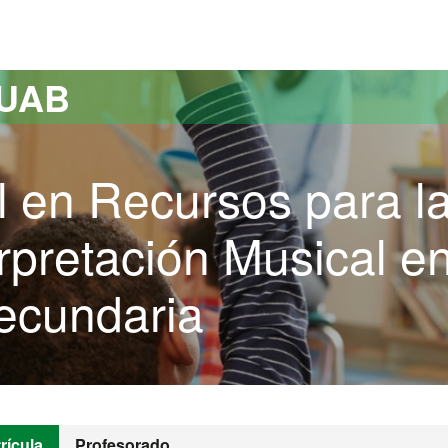
versitat Autònoma de Barcelona
 UAB
l en Recursos para l
rpretación Musical e
ecundaria
rícula
Profesorado