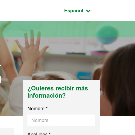
Idioma seleccionado:
Español
a
n
¿Quieres recibir más
información?
Nombre *
Apellidos *