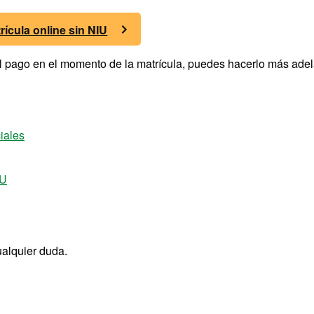
rícula online sin NIU
 el pago en el momento de la matrícula, puedes hacerlo más ade
ciales
IU
ualquier duda.