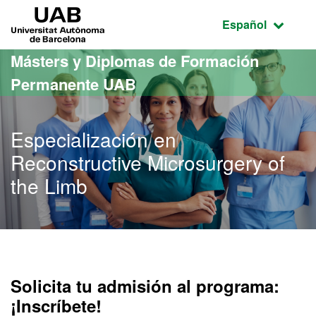
Acceso al contenido principal
Acceso a la navegación de la página
UAB Universitat Autònoma de Barcelona
Idioma seleccio
Español
Másters y Diplomas de Formación
Permanente UAB
Especialización en
Reconstructive Microsurgery of
the Limb
Solicita tu admisión al programa:
¡Inscríbete!