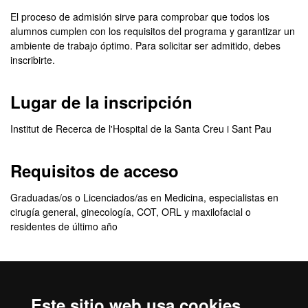
El proceso de admisión sirve para comprobar que todos los
alumnos cumplen con los requisitos del programa y garantizar un
ambiente de trabajo óptimo. Para solicitar ser admitido, debes
inscribirte.
Lugar de la inscripción
Institut de Recerca de l'Hospital de la Santa Creu i Sant Pau
Requisitos de acceso
Graduadas/os o Licenciados/as en Medicina, especialistas en
cirugía general, ginecología, COT, ORL y maxilofacial o
residentes de último año
Criterios de selección
Se valorará:
Este sitio web usa cookies