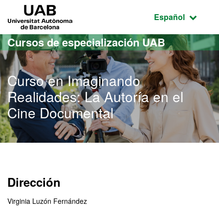
Acceso al contenido principal
Acceso a la navegación de la página
UAB Universitat Autònoma de Barcelona
Idioma seleccio
Español
Cursos de especialización UAB
Curso en Imaginando
Realidades: La Autoría en el
Cine Documental
Dirección
Virginia Luzón Fernández