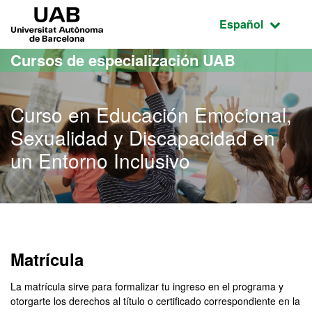
Acceso al contenido principal
Acceso a la navegación de la página
UAB Universitat Autònoma de Barcelona
Idioma seleccio
Español
Cursos de especialización UAB
Curso en Educación Emocional,
Sexualidad y Discapacidad en
un Entorno Inclusivo
Matrícula
La matrícula sirve para formalizar tu ingreso en el programa y
otorgarte los derechos al título o certificado correspondiente en la