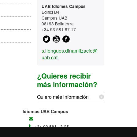
UAB Idiomes Campus
Edifici B4
Campus UAB
08193 Bellaterra
+34 93 581 87 17
T
Y
F
w
o
a
s.llengues.dinamitzacio@
i
u
c
uab.cat
t
t
e
t
u
b
¿Quieres recibir
e
b
o
r
e
o
más información?
k
Quiero més información
Idiomas UAB Campus
+34 93 581 13 25