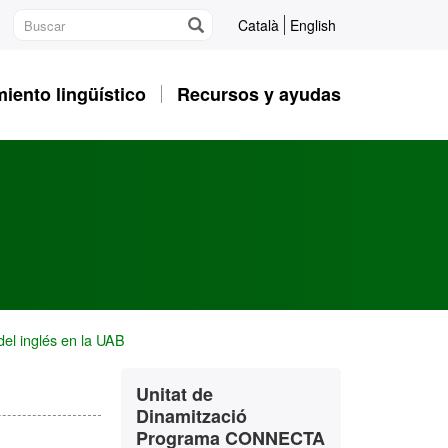
Català
English
iento lingüístico
Recursos y ayudas
el inglés en la UAB
Información
Contacto
Unitat de
complementaria
Dinamització
Programa CONNECTA