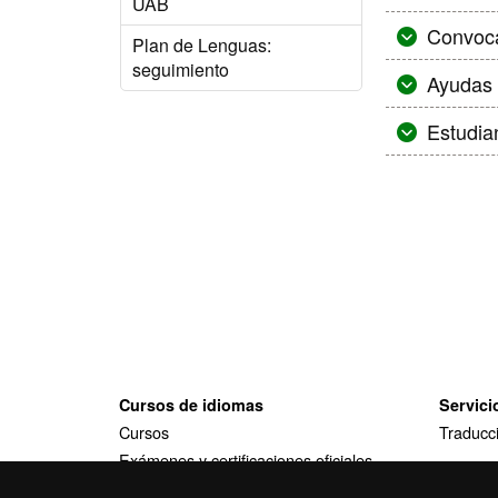
UAB
Convoca
Plan de Lenguas:
seguimiento
Ayudas 
Estudia
Cursos de idiomas
Servici
Cursos
Traducci
Exámenes y certificaciones oficiales
Formaciones a medida