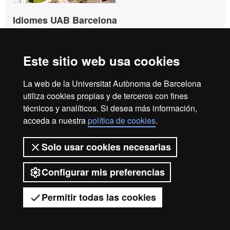
Idiomes UAB Barcelona
UAB - Casa Convalescència
C/ Sant Antoni Maria Claret, 171
08041 Barcelona
Este sitio web usa cookies
Tel. +34 93 433 50 60
La web de la Universitat Autònoma de Barcelona
info.idiomes@uab.cat
utiliza cookies propias y de terceros con fines
técnicos y analíticos. Si desea más información,
acceda a nuestra
política de cookies
.
Idiomes UAB Barcelona
info.idiomes@uab.cat
Solo usar cookies necesarias
+34 93 433 5060
Configurar mis preferencias
C/ Sant Antoni Maria Claret,
171
08041 Barcelona
Permitir todas las cookies
© 2026 Universitat Autònoma de Barcelona