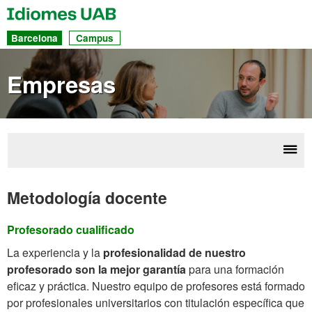
UAB
Idiomes
Ac
Barcelona
Campus
dir
a
Empresas
las
sec
Desp
Emp
la
Metodología docente
nave
Profesorado cualificado
La experiencia y la
profesionalidad de nuestro
profesorado son la mejor garantía
para una formación
eficaz y práctica. Nuestro equipo de profesores está formado
por profesionales universitarios con titulación específica que