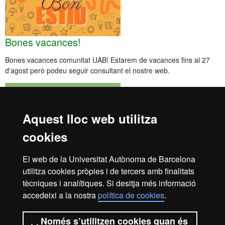
Bones vacances!
Bones vacances comunitat UAB! Estarem de vacances fins al 27
d'agost però podeu seguir consultant el nostre web.
Aquest lloc web utilitza
cookies
Oferta d’idiomes per al professorat
El web de la Universitat Autònoma de Barcelona
utilitza cookies pròpies i de tercers amb finalitats
Consulta els cursos i les convocatòries d’exàmens que ofereix el
Servei de Llengües al personal acadèmic durant el curs 2026-
tècniques i analítiques. Si desitja més informació
2027.
accedeixi a la nostra
política de cookies
.
Totes les notícies
Només s’utilitzen cookies quan és