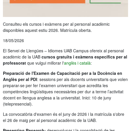
Consulteu els cursos i exàmens per al personal acadèmic
disponibles aquest estiu 2026. Matrícula oberta.
18/05/2026
El Servei de Llengües – Idiomes UAB Campus ofereix al personal
acadèmic de la UAB
cursos gratuïts i exàmens específics per al
professorat
que vulgui millorar l'
anglès i català
:
Preparació de l'Examen de Capacitació per a la Docència en
Anglès per al PDI
: sessions per als docents universitaris que volen
preparar-se per fer l’examen universitari que acredita les
competències lingüístiques necessàries per dur a terme l’activitat
docent en llengua anglesa a la universitat. Inici: 10 de juny
(telepresencial).
La convocatòria d'examen és el juny de 2026 i la matrícula s'obre
el 26 de maig per al personal acadèmic de la UAB.
Presenting Research:
desenvolupar i la consolidació de les