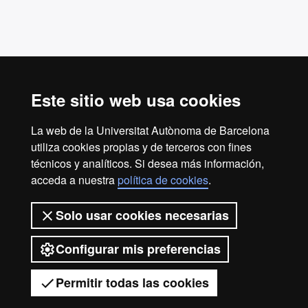
Este sitio web usa cookies
La web de la Universitat Autònoma de Barcelona
utiliza cookies propias y de terceros con fines
Casa Convalescència
técnicos y analíticos. Si desea más información,
info.casa.convalescencia@uab.cat
acceda a nuestra
política de cookies
.
Teléfono: 934 33 50 00
Solo usar cookies necesarias
Carrer de Sant Antoni Maria Claret, 171, 08041
Barcelona
Configurar mis preferencias
© 2026 Universitat Autònoma de Barcelona
Permitir todas las cookies
Aviso
Política de
Protección de
Sobre la