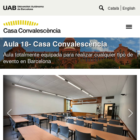
Accede
Català
English
Universitat
al
Despliega
Autònoma
contenido
buscador
Casa
principal
de
Despl
Convalescència
Barcelona
naveg
UAB
Aula 18- Casa Convalescència
Aula totalmente equipada para realizar cualquier tipo de
evento en Barcelona