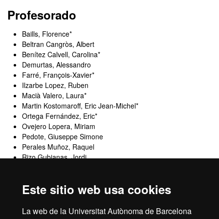
Profesorado
Baills, Florence*
Beltran Cangròs, Albert
Benítez Calvell, Carolina*
Demurtas, Alessandro
Farré, François-Xavier*
Ilzarbe Lopez, Ruben
Macià Valero, Laura*
Martin Kostomaroff, Eric Jean-Michel*
Ortega Fernández, Eric*
Ovejero Lopera, Miriam
Pedote, Giuseppe Simone
Perales Muñoz, Raquel
Rizo Gubianas, Jordi
Rodó Croisser, Núria*
Ruiz Morilla, Sandra*
Este sitio web usa cookies
Viladiu Illanas, Pablo*
Yanjun, Xu*
La web de la Universitat Autònoma de Barcelona
*Profesor/a UAB Idiomas