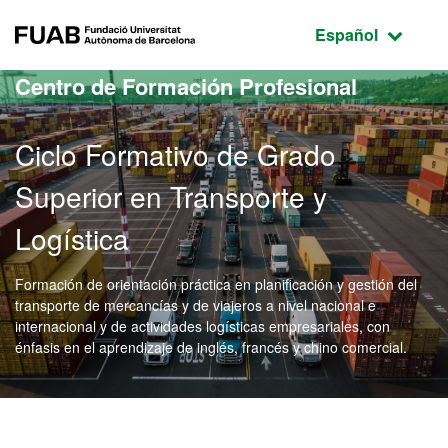
Acceso al contenido principal
Acceso a la navegación de la página
FUAB Fundació Universitat Autònoma de Barcelona
Idioma seleccio
Español
Centro de Formación Profesional
Ciclo Formativo de Grado
Superior en Transporte y
Logística
Formación de orientación práctica en planificación y gestión del
transporte de mercancías y de viajeros a nivel nacional e
internacional y de actividades logísticas empresariales, con
énfasis en el aprendizaje de inglés, francés y chino comercial.