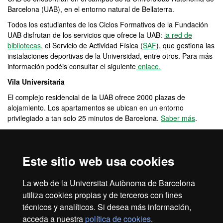
Barcelona (UAB), en el entorno natural de Bellaterra.
Todos los estudiantes de los Ciclos Formativos de la Fundación
UAB disfrutan de los servicios que ofrece la UAB:
la red de
bibliotecas
, el Servicio de Actividad Física (
SAF
), que gestiona las
instalaciones deportivas de la Universidad, entre otros. Para más
información podéis consultar el siguiente
enlace.
Vila Universitaria
El complejo residencial de la UAB ofrece 2000 plazas de
alojamiento. Los apartamentos se ubican en un entorno
privilegiado a tan solo 25 minutos de Barcelona.
Saber más
.
Cursos de catalán
La Fundació UAB ofrece cursos de catalán gratuitos para
Este sitio web usa cookies
alumnos de fuera de Cataluña: nivel básico de catalán (1) y nivel
básico de catalán (2).
La web de la Universitat Autònoma de Barcelona
Cursos semipresenciales gratuitos
utiliza cookies propias y de terceros con fines
técnicos y analíticos. Si desea más información,
acceda a nuestra
política de cookies
.