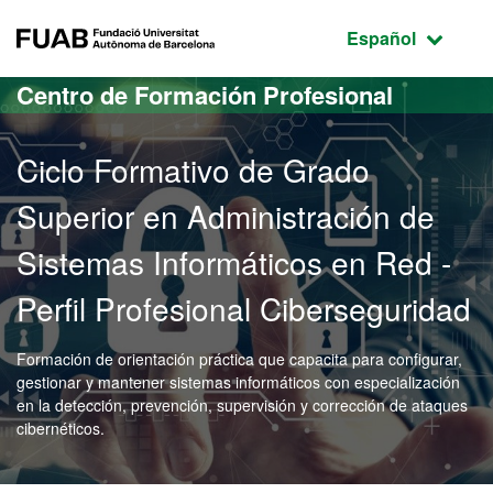
Acceso al contenido principal
Acceso a la navegación de la página
FUAB Fundació Universitat Autònoma de Barcelona
Idioma seleccio
Español
Centro de Formación Profesional
Ciclo Formativo de Grado
Superior en Administración de
Sistemas Informáticos en Red -
Perfil Profesional Ciberseguridad
Formación de orientación práctica que capacita para configurar,
gestionar y mantener sistemas informáticos con especialización
en la detección, prevención, supervisión y corrección de ataques
cibernéticos.