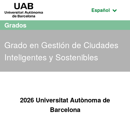
Acceso al contenido principal
Acceso a la navegación de la página
UAB Universitat Autònoma de Barcelona
Idioma seleccio
Español
Grados
Grado en Gestión de Ciudades
Inteligentes y Sostenibles
Grado en Gestión de Ciuda
2026 Universitat Autònoma de
Barcelona