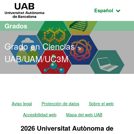
Acceso al contenido principal
Acceso a la navegación de la página
UAB Universitat Autònoma de Barcelona
Idioma seleccio
Español
Grados
Grado en Ciencias -
UAB/UAM/UC3M
Grado en Ciencias - UA
Aviso legal
Protección de datos
Sobre el web
Accesibilidad web
Mapa del web UAB
2026 Universitat Autònoma de