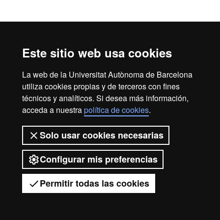
Aviso legal
Protección de datos
Sobre el web
Este sitio web usa cookies
Accesibilidad web
Mapa del web UAB
La web de la Universitat Autònoma de Barcelona
2026 Universitat Autònoma de
utiliza cookies propias y de terceros con fines
Barcelona
técnicos y analíticos. Si desea más información,
acceda a nuestra
política de cookies
.
Solo usar cookies necesarias
Configurar mis preferencias
Permitir todas las cookies
Tienes dudas?
Desplegar el menú móvil