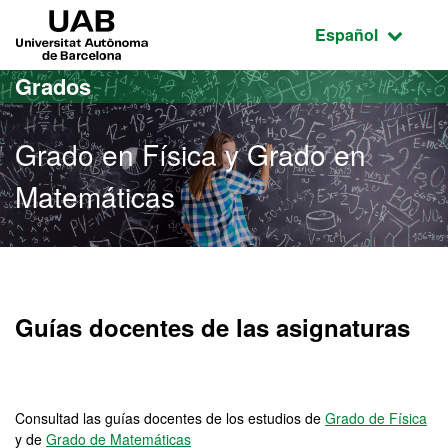
Acceso al contenido principal
Acceso a la navegación de la página
UAB Universitat Autònoma de Barcelona
Idioma seleccio
Español
Grados
Grado en Física y Grado en
Matemáticas
Grado en Física y Grado 
Guías docentes de las asignaturas
Consultad las guías docentes de los estudios de
Grado de Física
y de
Grado de Matemáticas