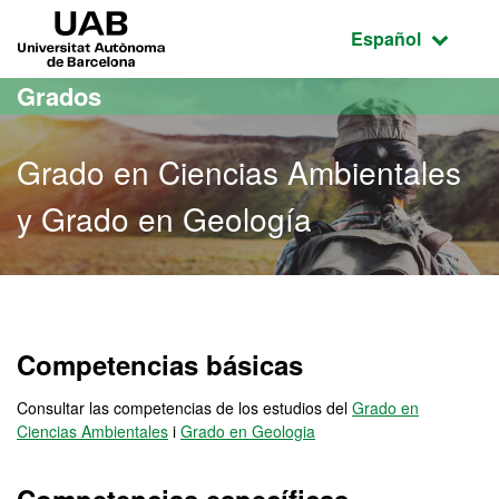
Acceso al contenido principal
Acceso a la navegación de la página
UAB Universitat Autònoma de Barcelona
Idioma seleccio
Español
Grados
Grado en Ciencias Ambientales
y Grado en Geología
Grado en Ciencias Ambien
Competencias básicas
Consultar las competencias de los estudios del
Grado en
Ciencias Ambientales
i
Grado en Geologia