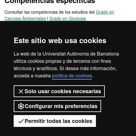
Competencias específicas
Consultar las competencias de los estudios del
Grado en
Ciencias Ambientales
i
Grado en Geologia
Competencias transversales
Este sitio web usa cookies
Consultar las competencias de los estudios del
Grado en
La web de la Universitat Autònoma de Barcelona
Ciencias Ambientales
i
Grado en Geologia
utiliza cookies propias y de terceros con fines
técnicos y analíticos. Si desea más información,
acceda a nuestra
política de cookies
.
Aviso legal
Protección de datos
Sobre el web
Solo usar cookies necesarias
Accesibilidad web
Mapa del web UAB
Configurar mis preferencias
2026 Universitat Autònoma de
Barcelona
Permitir todas las cookies
Tienes dudas?
Desplegar el menú móvil