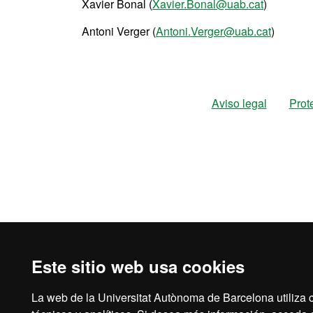
Xavier Bonal (
Xavier.Bonal@uab.cat
)
Antoni Verger (
Antoni.Verger@uab.cat
)
Aviso legal
Prot
Este sitio web usa cookies
La web de la Universitat Autònoma de Barcelona utiliza c