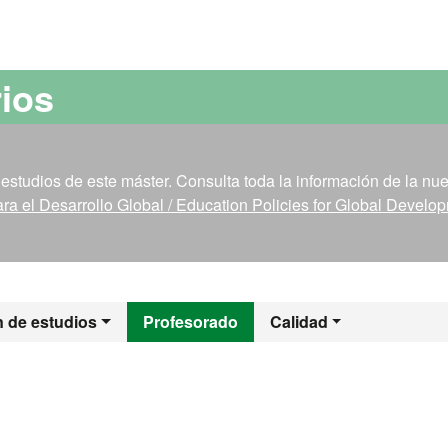
versitat Autònoma de Barcelona
rios
estudios de este máster. Consulta toda la información de la nu
ara el Desarrollo Global / Education Policies for Global Develo
l - Erasmus Mundus
n de estudios
Profesorado
Calidad