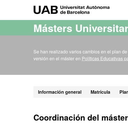
Acceso al contenido principal
Acceso a la navegación de la página
UAB Uni
Másters Universita
Se han realizado varios cambios en el plan de 
versión en el máster en
Políticas Educativas p
Máster Oficia
Información general
Matrícula
Pla
Coordinación del máster