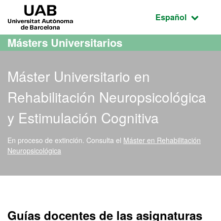
Acceso al contenido principal
Acceso a la navegación de la página
UAB Universitat Autònoma de Barcelona
Idioma seleccio
Español
Másters Universitarios
Máster Universitario en
Rehabilitación Neuropsicológica
y Estimulación Cognitiva
En proceso de extinción.
Consulta el
Máster en Rehabilitación
Neuropsicológica
Máster Oficial - Rehabili
Guías docentes de las asignaturas