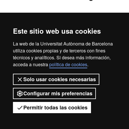
Este sitio web usa cookies
2026 Universitat Autònoma de
Barcelona
La web de la Universitat Autònoma de Barcelona
utiliza cookies propias y de terceros con fines
técnicos y analíticos. Si desea más información,
acceda a nuestra
política de cookies
.
Solo usar cookies necesarias
Configurar mis preferencias
Permitir todas las cookies
Tienes dudas?
Desplegar el menú móvil