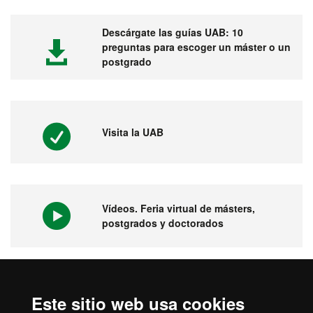
Descárgate las guías UAB: 10
preguntas para escoger un máster o un
postgrado
Visita la UAB
Vídeos. Feria virtual de másters,
postgrados y doctorados
1ª universidad en España y 149 del
Este sitio web usa cookies
mundo