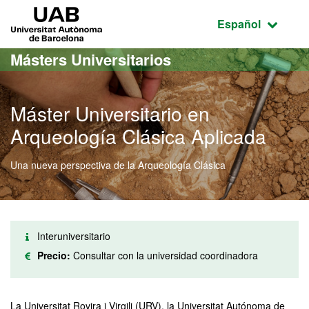
Acceso al contenido principal
Acceso a la navegación de la página
UAB Universitat Autònoma de Barcelona
Idioma seleccio
Español
Másters Universitarios
Máster Universitario en
Arqueología Clásica Aplicada
Una nueva perspectiva de la Arqueología Clásica
Interuniversitario
Precio:
Consultar con la universidad coordinadora
La Universitat Rovira i Virgili (URV), la Universitat Autónoma de