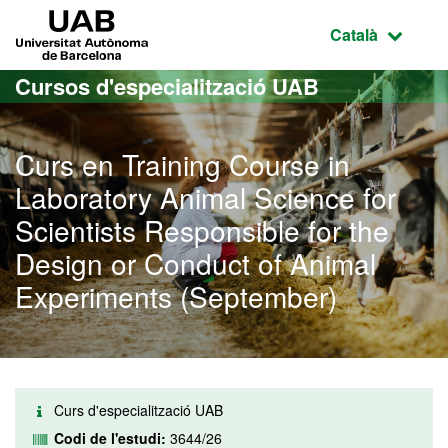
Ves al contingut principal
Ves a la navegació de la pàgina
UAB Universitat Autònoma de Barcelona
Idioma selecci
Català
Cursos d'especialització UAB
Curs en Training Course in
Laboratory Animal Science for
Scientists Responsible for the
Design or Conduct of Animal
Experiments (September)
Curs d'especialització UAB
Codi de l'estudi:
3644/26