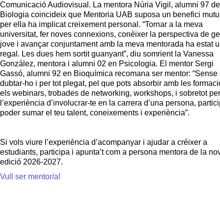
Comunicació Audiovisual. La mentora Núria Vigil, alumni 97 de
Biologia coincideix que Mentoria UAB suposa un benefici mutu 
per ella ha implicat creixement personal. “Tornar a la meva
universitat, fer noves connexions, conèixer la perspectiva de ge
jove i avançar conjuntament amb la meva mentorada ha estat 
regal. Les dues hem sortit guanyant”, diu somrient la Vanessa
González, mentora i alumni 02 en Psicologia. El mentor Sergi
Gassó, alumni 92 en Bioquímica recomana ser mentor: “Sense
dubtar-ho i per tot plegat, pel que pots absorbir amb les formaci
els webinars, trobades de networking, workshops, i sobretot pe
l’experiència d’involucrar-te en la carrera d’una persona, partici
poder sumar el teu talent, coneixements i experiència”.
Si vols viure l’experiència d’acompanyar i ajudar a créixer a
estudiants, participa i apunta’t com a persona mentora de la no
edició 2026-2027.
Vull ser mentor/a!