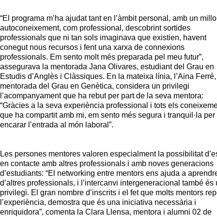
“El programa m’ha ajudat tant en l’àmbit personal, amb un millo
autoconeixement, com professional, descobrint sortides
professionals que ni tan sols imaginava que existien, havent
conegut nous recursos i fent una xarxa de connexions
professionals. Em sento molt més preparada pel meu futur”,
assegurava la mentorada Jana Olivares, estudiant del Grau en
Estudis d’Anglès i Clàssiques. En la mateixa línia, l’Aina Ferré,
mentorada del Grau en Genètica, considera un privilegi
l’acompanyament que ha rebut per part de la seva mentora:
“Gràcies a la seva experiència professional i tots els coneixem
que ha compartit amb mi, em sento més segura i tranquil·la per
encarar l’entrada al món laboral”.
Les persones mentores valoren especialment la possibilitat d’e
en contacte amb altres professionals i amb noves generacions
d’estudiants: “El networking entre mentors ens ajuda a aprendr
d’altres professionals, i l’intercanvi intergeneracional també és
privilegi. El gran nombre d’inscrits i el fet que molts mentors re
l’experiència, demostra que és una iniciativa necessària i
enriquidora”, comenta la Clara Llensa, mentora i alumni 02 de