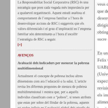
La Responsabilitat Social Corporativa (RSC) és una
veus c
estratègia que pren cada vegada més importància per
que d
a qualsevol organització. Aquest estudi analitza el
desenv
comportament de l’empresa familiar a l’hora de
desenvolupar accions de RSC i suggereix que els
dirig
valors diferencials i el grau d’implicació en l’empresa
obting
familiar són determinants a l’hora d’escollir
sucre
l’estratègia de RSC a seguir.
[+]
En un 
AVENÇOS
Felix
Avaluació dels indicadors per mesurar la pobresa
UAB),
multidimensional
(Univ
Actualment el concepte de pobresa inclou altres
expect
dimensions com ara l’educació o la salut. L’article
revisa les diferents propostes de mesura de pobresa
revisi
multidimensional i mostra que, per a aquells
els im
individus classificats com a “pobres”, si tenen atributs
alimen
que estan per sobre del llindar de la pobresa, aquests
no poden influir en l’avaluació global dels nivells de