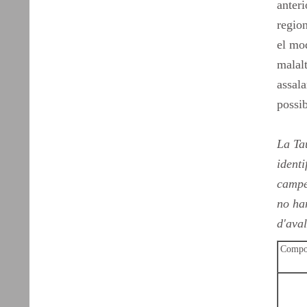
anteri
region
el mod
malalt
assala
possib
La Tau
identi
campe
no han
d'aval
Compon