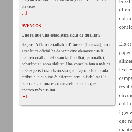
la sal
privació
difere
[+]
cultiu
AVENÇOS
consid
Què fa que una estadística sigui de qualitat?
Els es
Segons l’oficina estadística d’Europa (Eurostat), una
estadística oficial ha de tenir cinc elements que li
paper 
aporten qualitat: rellevància, fiabilitat, puntualitat,
alimen
coherència i accessibilitat. Una consulta feta a més de
les se
200 experts i usuaris mostra que l’aportació de cada
atribut a la qualitat és diferent, sent la fiabilitat i la
camper
coherència d’una estadística els elements que li
result
aporten més qualitat.
circum
[+]
cultiu
i gene
que no
manten