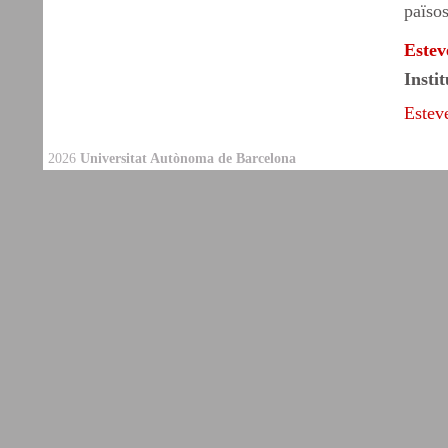
països
Estev
Insti
Estev
2026
Universitat Autònoma de Barcelona