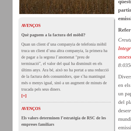
qüest
partir
emiss
AVENÇOS
Refer
Què paguem a la factura del mòbil?
Creut
Quan un client d’una companyia de telefonia mòbil
Integr
truca un client d’una altra companyia, la primera ha
asses
de pagar a la segona l’anomenat “preu de
terminació”, el valor del qual ha disminuït en els
8:035
últims anys. Ara bé, això no ha portat a una reducció
Diver
de la factura dels consumidors, que s’ha mantingut
més o menys igual, sinó a un augment de minuts de
en els
trucada pels seus diners.
un pap
[+]
del pl
AVENÇOS
desen
Els valors determinen l’estratègia de RSC de les
mundia
empreses familiars
emissi