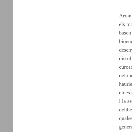
Arran 
els mo
basen 
bioene
desen
distri
curoso
del mó
hauríe
eines 
i la s
delibe
qualse
genera