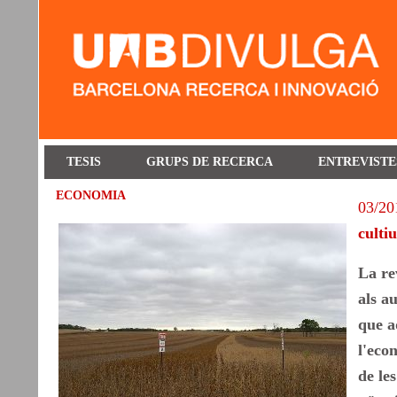
TESIS
GRUPS DE RECERCA
ENTREVISTE
ECONOMIA
03/20
culti
La re
als a
que a
l'econ
de les