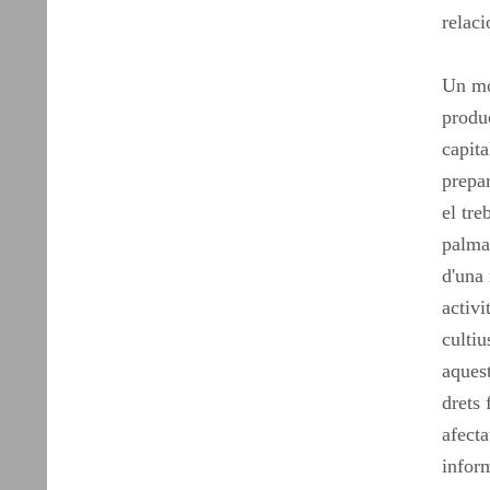
relaci
Un mo
produc
capita
prepa
el tre
palma,
d'una 
activi
culti
aquest
drets 
afecta
inform