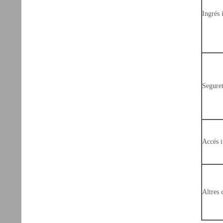
Ingrés i
Seguret
Accés i
Altres