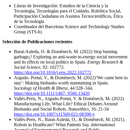
Líneas de Investigación: Estudios de la Ciencia y la
Tecnología, Tecnologías para el Cuidado, Robótica Social,
Participación Ciudadana en Asuntos Tecnocientíficos, Ética
de la Tecnología
Coordinador del Barcelona Science and Technology Studies
Group (STS-b)
Selección de Publicaciones recientes
Barat-Auleda, O. & Domènech, M. (2022) Stop burning
garbage¿! Exploring an anti-waste-to-energy social movement
and its effects on local politics in Spain.
Energy Research &
Social Science
, 92: 102772.
https://doi.org/10.1016/j.erss.2022.102772
Argudo- Portal, V., & Domènech, M. (2022)‘We came here to
stay’: Making biobanks worth maintaining in Spain.
Sociology of Health & Illness
, 44:328–344.
https://doi.org/10.1111/1467- 9566.13420
Vallès-Peris, N., Argudo-Portal, V. & Domènech, M. (2022)
Manufacturing Life, What Life? Ethical Debates Around
Biobanks and Social Robots.
Nanoethics,
16: 21-34
https://doi.org/10.1007/s11569-021-00390-y
Vallès-Peris, N., Barat-Auleda, O., & Domènech, M. (2021).
Robots in Healthcare? What Patients Say.
International
Journal of Environmental Research and Public