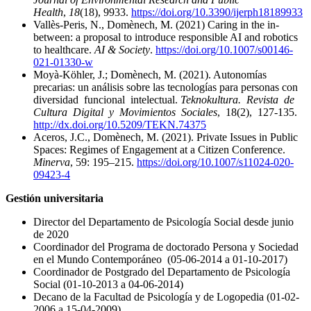
Health
,
18
(18), 9933.
https://doi.org/10.3390/ijerph18189933
Vallès-Peris, N., Domènech, M. (2021) Caring in the in-
between: a proposal to introduce responsible AI and robotics
to healthcare.
AI & Society
.
https://doi.org/10.1007/s00146-
021-01330-w
Moyà-Köhler, J.; Domènech, M. (2021). Autonomías
precarias: un análisis sobre las tecnologías para personas con
diversidad funcional intelectual.
Teknokultura. Revista de
Cultura Digital y Movimientos Sociales
, 18(2), 127-135.
http://dx.doi.org/10.5209/TEKN.74375
Aceros, J.C., Domènech, M. (2021). Private Issues in Public
Spaces: Regimes of Engagement at a Citizen Conference.
Minerva
, 59: 195–215.
https://doi.org/10.1007/s11024-020-
09423-4
Gestión universitaria
Director del Departamento de Psicología Social desde junio
de 2020
Coordinador del Programa de doctorado Persona y Sociedad
en el Mundo Contemporáneo (05-06-2014 a 01-10-2017)
Coordinador de Postgrado del Departamento de Psicología
Social (01-10-2013 a 04-06-2014)
Decano de la Facultad de Psicología y de Logopedia (01-02-
2006 a 15-04-2009)