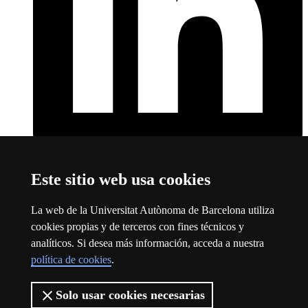
LinkedIn
Este enlace se abre en una nueva ventana
Este sitio web usa cookies
Sobre el web
La web de la Universitat Autònoma de Barcelona utiliza
Universitat Autònoma de Barcelona
cookies propias y de terceros con fines técnicos y
Aviso legal
Este enlace se abre en una nueva ventana
analíticos. Si desea más información, acceda a nuestra
Protección de datos
Este enlace se abre en una nueva ventana
política de cookies
.
Sobre el web
Este enlace se abre en una nueva ventana
Accesibilidad web
Este enlace se abre en una nueva ventana
Solo usar cookies necesarias
La UAB es una universidad joven, pública y puntera. Líder en los