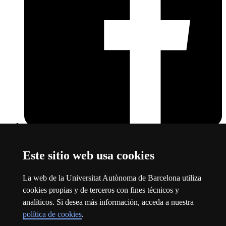
Departamento de Medios, Comunicación y Cultura
Este
enlace se abre en una nueva ventana
Este sitio web usa cookies
Sobre el web
La web de la Universitat Autònoma de Barcelona utiliza
Universitat Autònoma de Barcelona
cookies propias y de terceros con fines técnicos y
Aviso legal
Este enlace se abre en una nueva ventana
analíticos. Si desea más información, acceda a nuestra
Protección de datos
Este enlace se abre en una nueva ventana
política de cookies
.
Sobre el web
Este enlace se abre en una nueva ventana
Accesibilidad web
Este enlace se abre en una nueva ventana