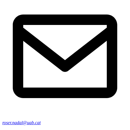
roser.nadal@uab.cat