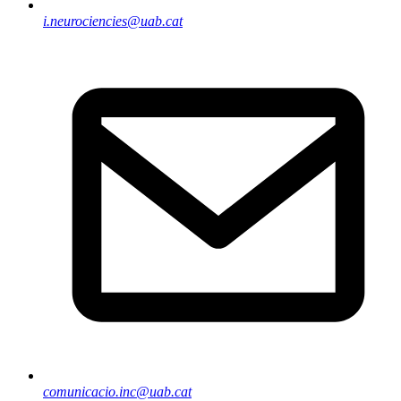
i.neurociencies@uab.cat
comunicacio.inc@uab.cat