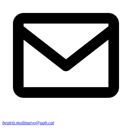
beatriz.molinuevo@uab.cat