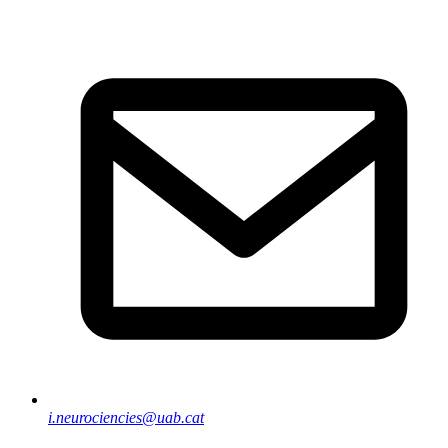
i.neurociencies@uab.cat