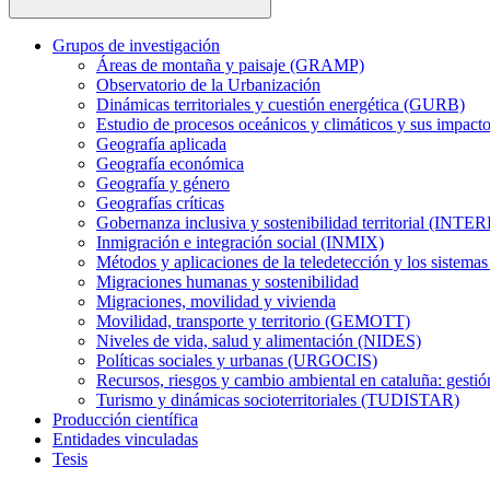
Grupos de investigación
Áreas de montaña y paisaje (GRAMP)
Observatorio de la Urbanización
Dinámicas territoriales y cuestión energética (GURB)
Estudio de procesos oceánicos y climáticos y sus impac
Geografía aplicada
Geografía económica
Geografía y género
Geografías críticas
Gobernanza inclusiva y sostenibilidad territorial (INT
Inmigración e integración social (INMIX)
Métodos y aplicaciones de la teledetección y los siste
Migraciones humanas y sostenibilidad
Migraciones, movilidad y vivienda
Movilidad, transporte y territorio (GEMOTT)
Niveles de vida, salud y alimentación (NIDES)
Políticas sociales y urbanas (URGOCIS)
Recursos, riesgos y cambio ambiental en cataluña: gesti
Turismo y dinámicas socioterritoriales (TUDISTAR)
Producción científica
Entidades vinculadas
Tesis