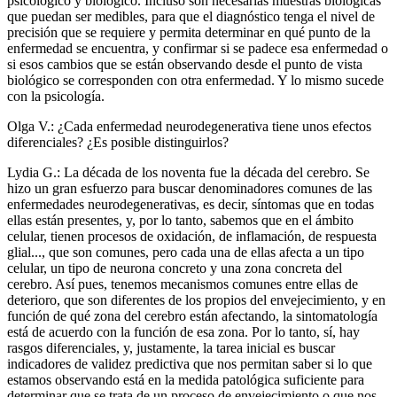
psicológico y biológico. Incluso son necesarias muestras biológicas
que puedan ser medibles, para que el diagnóstico tenga el nivel de
precisión que se requiere y permita determinar en qué punto de la
enfermedad se encuentra, y confirmar si se padece esa enfermedad o
si esos cambios que se están observando desde el punto de vista
biológico se corresponden con otra enfermedad. Y lo mismo sucede
con la psicología.
Olga V.: ¿Cada enfermedad neurodegenerativa tiene unos efectos
diferenciales? ¿Es posible distinguirlos?
Lydia G.: La década de los noventa fue la década del cerebro. Se
hizo un gran esfuerzo para buscar denominadores comunes de las
enfermedades neurodegenerativas, es decir, síntomas que en todas
ellas están presentes, y, por lo tanto, sabemos que en el ámbito
celular, tienen procesos de oxidación, de inflamación, de respuesta
glial..., que son comunes, pero cada una de ellas afecta a un tipo
celular, un tipo de neurona concreto y una zona concreta del
cerebro. Así pues, tenemos mecanismos comunes entre ellas de
deterioro, que son diferentes de los propios del envejecimiento, y en
función de qué zona del cerebro están afectando, la sintomatología
está de acuerdo con la función de esa zona. Por lo tanto, sí, hay
rasgos diferenciales, y, justamente, la tarea inicial es buscar
indicadores de validez predictiva que nos permitan saber si lo que
estamos observando está en la medida patológica suficiente para
determinar que se trata de un proceso de envejecimiento o que nos