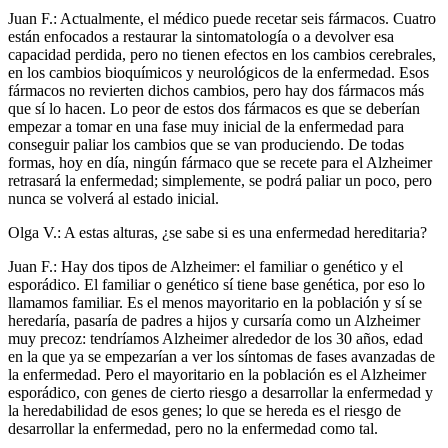
Juan F.: Actualmente, el médico puede recetar seis fármacos. Cuatro
están enfocados a restaurar la sintomatología o a devolver esa
capacidad perdida, pero no tienen efectos en los cambios cerebrales,
en los cambios bioquímicos y neurológicos de la enfermedad. Esos
fármacos no revierten dichos cambios, pero hay dos fármacos más
que sí lo hacen. Lo peor de estos dos fármacos es que se deberían
empezar a tomar en una fase muy inicial de la enfermedad para
conseguir paliar los cambios que se van produciendo. De todas
formas, hoy en día, ningún fármaco que se recete para el Alzheimer
retrasará la enfermedad; simplemente, se podrá paliar un poco, pero
nunca se volverá al estado inicial.
Olga V.: A estas alturas, ¿se sabe si es una enfermedad hereditaria?
Juan F.: Hay dos tipos de Alzheimer: el familiar o genético y el
esporádico. El familiar o genético sí tiene base genética, por eso lo
llamamos familiar. Es el menos mayoritario en la población y sí se
heredaría, pasaría de padres a hijos y cursaría como un Alzheimer
muy precoz: tendríamos Alzheimer alrededor de los 30 años, edad
en la que ya se empezarían a ver los síntomas de fases avanzadas de
la enfermedad. Pero el mayoritario en la población es el Alzheimer
esporádico, con genes de cierto riesgo a desarrollar la enfermedad y
la heredabilidad de esos genes; lo que se hereda es el riesgo de
desarrollar la enfermedad, pero no la enfermedad como tal.