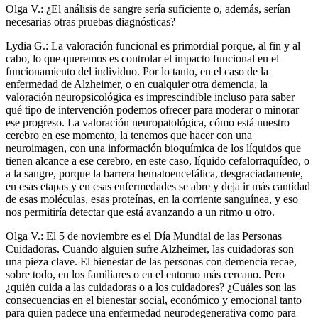
Olga V.: ¿El análisis de sangre sería suficiente o, además, serían
necesarias otras pruebas diagnósticas?
Lydia G.: La valoración funcional es primordial porque, al fin y al
cabo, lo que queremos es controlar el impacto funcional en el
funcionamiento del individuo. Por lo tanto, en el caso de la
enfermedad de Alzheimer, o en cualquier otra demencia, la
valoración neuropsicológica es imprescindible incluso para saber
qué tipo de intervención podemos ofrecer para moderar o minorar
ese progreso. La valoración neuropatológica, cómo está nuestro
cerebro en ese momento, la tenemos que hacer con una
neuroimagen, con una información bioquímica de los líquidos que
tienen alcance a ese cerebro, en este caso, líquido cefalorraquídeo, o
a la sangre, porque la barrera hematoencefálica, desgraciadamente,
en esas etapas y en esas enfermedades se abre y deja ir más cantidad
de esas moléculas, esas proteínas, en la corriente sanguínea, y eso
nos permitiría detectar que está avanzando a un ritmo u otro.
Olga V.: El 5 de noviembre es el Día Mundial de las Personas
Cuidadoras. Cuando alguien sufre Alzheimer, las cuidadoras son
una pieza clave. El bienestar de las personas con demencia recae,
sobre todo, en los familiares o en el entorno más cercano. Pero
¿quién cuida a las cuidadoras o a los cuidadores? ¿Cuáles son las
consecuencias en el bienestar social, económico y emocional tanto
para quien padece una enfermedad neurodegenerativa como para