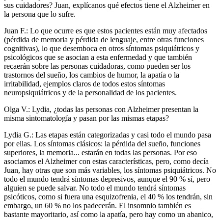
sus cuidadores? Juan, explícanos qué efectos tiene el Alzheimer en
la persona que lo sufre.
Juan F.: Lo que ocurre es que estos pacientes están muy afectados
(pérdida de memoria y pérdida de lenguaje, entre otras funciones
cognitivas), lo que desemboca en otros síntomas psiquiátricos y
psicológicos que se asocian a esta enfermedad y que también
recaerán sobre las personas cuidadoras, como pueden ser los
trastornos del sueño, los cambios de humor, la apatía o la
irritabilidad, ejemplos claros de todos estos síntomas
neuropsiquiátricos y de la personalidad de los pacientes.
Olga V.: Lydia, ¿todas las personas con Alzheimer presentan la
misma sintomatología y pasan por las mismas etapas?
Lydia G.: Las etapas están categorizadas y casi todo el mundo pasa
por ellas. Los síntomas clásicos: la pérdida del sueño, funciones
superiores, la memoria... estarán en todas las personas. Por eso
asociamos el Alzheimer con estas características, pero, como decía
Juan, hay otras que son más variables, los síntomas psiquiátricos. No
todo el mundo tendrá síntomas depresivos, aunque el 90 % sí, pero
alguien se puede salvar. No todo el mundo tendrá síntomas
psicóticos, como si fuera una esquizofrenia, el 40 % los tendrán, sin
embargo, un 60 % no los padecerán. El insomnio también es
bastante mayoritario, así como la apatía, pero hay como un abanico,