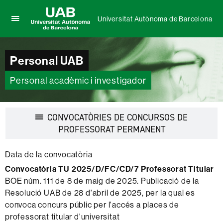
Universitat Autònoma de Barcelona
Prem
UAB
per
Universitat
desplegar
Autònoma
Personal UAB
el
de
menú
Barcelona
de
Personal acadèmic i investigador
Universitat
Autònoma
de
CONVOCATÒRIES DE CONCURSOS DE
Barcelona
Desplegar
PROFESSORAT PERMANENT
la
navegació
Data de la convocatòria
Convocatòria TU 2025/D/FC/CD/7 Professorat Titular
BOE núm. 111 de 8 de maig de 2025. Publicació de la
Resolució UAB de 28 d'abril de 2025, per la qual es
convoca concurs públic per l'accés a places de
professorat titular d'universitat