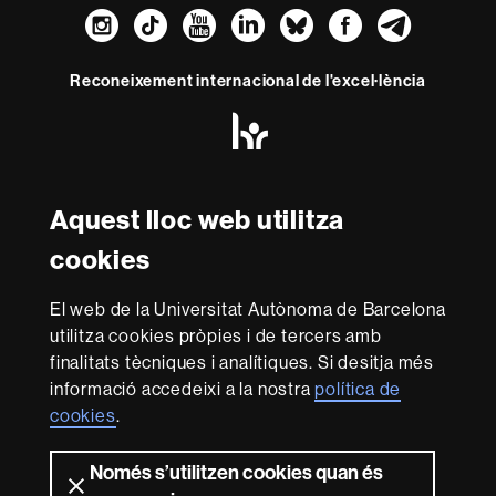
Instagram
TikTok
YouTube
LinkedIn
Bluesky
Faceboo
Teleg
Reconeixement internacional de l'excel·lència
HR
Excellence
in
Research
Amb el finançament de
-
Aquest lloc web utilitza
Euraxess
cookies
Sobre
El web de la Universitat Autònoma de Barcelona
aquest
utilitza cookies pròpies i de tercers amb
web
Avís legal
Protecció de dades
Sobre el
finalitats tècniques i analítiques. Si desitja més
informació accedeixi a la nostra
política de
web
Accessibilitat web
Mapa del web UAB
cookies
.
Som una universitat capdavantera que imparteix una
docència de qualitat i excel·lència, diversificada,
Només s’utilitzen cookies quan és
multidisciplinària i flexible, ajustada a les necessitats de