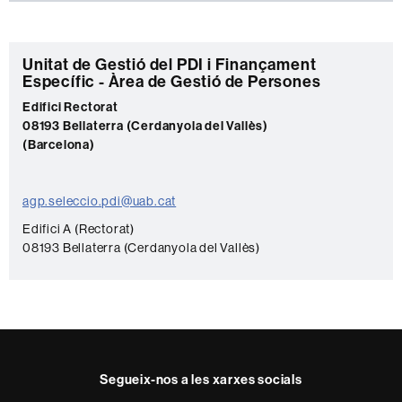
C
Unitat de Gestió del PDI i Finançament
Específic - Àrea de Gestió de Persones
o
Edifici Rectorat
n
08193 Bellaterra (Cerdanyola del Vallès)
t
(Barcelona)
a
c
agp.seleccio.pdi@uab.cat
t
Edifici A (Rectorat)
e
08193 Bellaterra (Cerdanyola del Vallès)
Segueix-nos a les xarxes socials