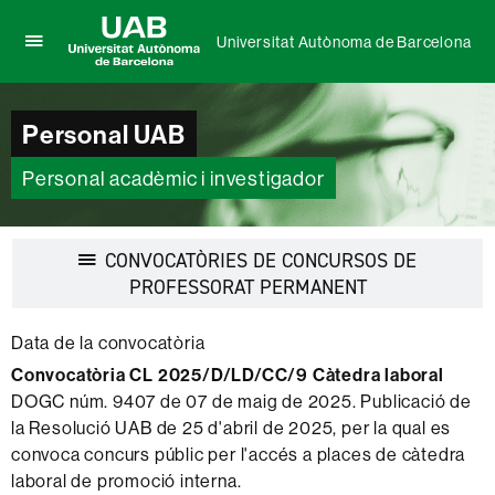
Universitat Autònoma de Barcelona
Prem
UAB
per
Universitat
desplegar
Autònoma
Personal UAB
el
de
menú
Barcelona
de
Personal acadèmic i investigador
Universitat
Autònoma
de
CONVOCATÒRIES DE CONCURSOS DE
Barcelona
Desplegar
PROFESSORAT PERMANENT
la
navegació
Data de la convocatòria
Convocatòria CL 2025/D/LD/CC/9 Càtedra laboral
DOGC núm. 9407 de 07 de maig de 2025. Publicació de
la Resolució UAB de 25 d'abril de 2025, per la qual es
convoca concurs públic per l'accés a places de càtedra
laboral de promoció interna.