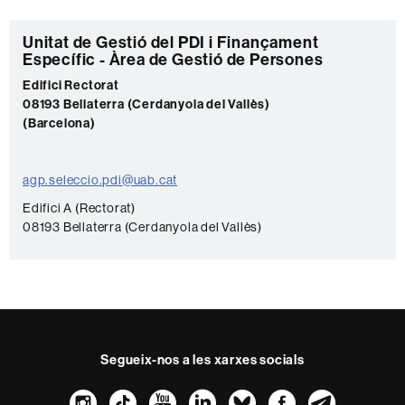
C
Unitat de Gestió del PDI i Finançament
Específic - Àrea de Gestió de Persones
o
Edifici Rectorat
n
08193 Bellaterra (Cerdanyola del Vallès)
t
(Barcelona)
a
c
agp.seleccio.pdi@uab.cat
t
Edifici A (Rectorat)
e
08193 Bellaterra (Cerdanyola del Vallès)
Segueix-nos a les xarxes socials
Instagram
TikTok
YouTube
LinkedIn
Bluesky
Faceboo
Teleg