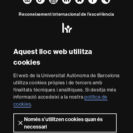
Reconeixement internacional de l'excel·lència
HR
Excellence
in
Research
Amb el finançament de
-
Aquest lloc web utilitza
Euraxess
cookies
Sobre
El web de la Universitat Autònoma de Barcelona
aquest
utilitza cookies pròpies i de tercers amb
web
Avís legal
Protecció de dades
Sobre el
finalitats tècniques i analítiques. Si desitja més
informació accedeixi a la nostra
política de
web
Accessibilitat web
Mapa del web UAB
cookies
.
Som una universitat capdavantera que imparteix una
docència de qualitat i excel·lència, diversificada,
Només s’utilitzen cookies quan és
multidisciplinària i flexible, ajustada a les necessitats de
necessari
la societat i adaptada als nous models de l'Europa del