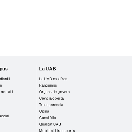
mpus
La UAB
diantil
La UAB en xifres
ni
Rànquings
 social i
Òrgans de govern
Ciència oberta
Transparència
Opina
social
Canal ètic
Qualitat UAB
Mobilitat i transports