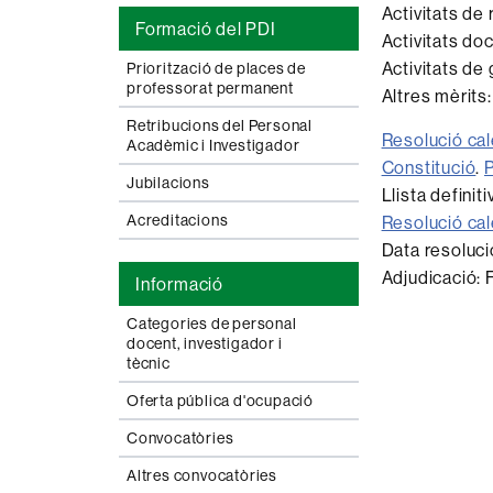
Activitats de 
Formació del PDI
Activitats do
Activitats de 
Priorització de places de
professorat permanent
Altres mèrits
Retribucions del Personal
Resolució cal
Acadèmic i Investigador
Constitució
.
P
Jubilacions
Llista defin
Acreditacions
Resolució cal
Data resoluc
Adjudicació
Informació
Categories de personal
docent, investigador i
tècnic
Oferta pública d'ocupació
Convocatòries
Altres convocatòries