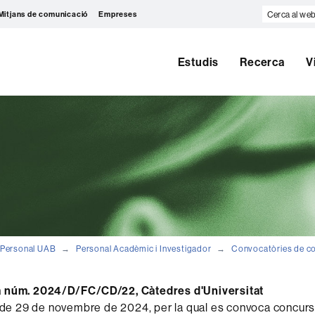
Cerca
Mitjans de comunicació
Empreses
al
web
Estudis
Recerca
V
Personal UAB
Personal Acadèmic i Investigador
Convocatòries de c
 núm. 2024/D/FC/CD/22, Càtedres d'Universitat
 29 de novembre de 2024, per la qual es convoca concurs 