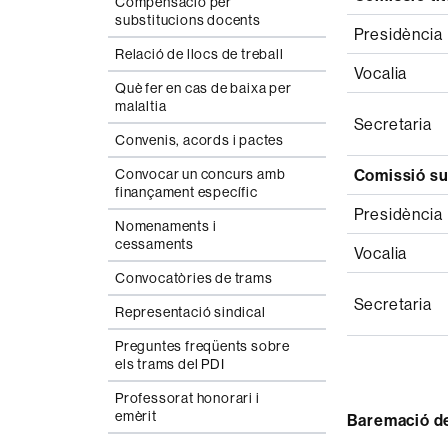
Compensació per
substitucions docents
Presidència
Relació de llocs de treball
Vocalia
Què fer en cas de baixa per
malaltia
Secretaria
Convenis, acords i pactes
Convocar un concurs amb
Comissió su
finançament específic
Presidència
Nomenaments i
cessaments
Vocalia
Convocatòries de trams
Secretaria
Representació sindical
Preguntes freqüents sobre
els trams del PDI
Professorat honorari i
emèrit
Baremació de