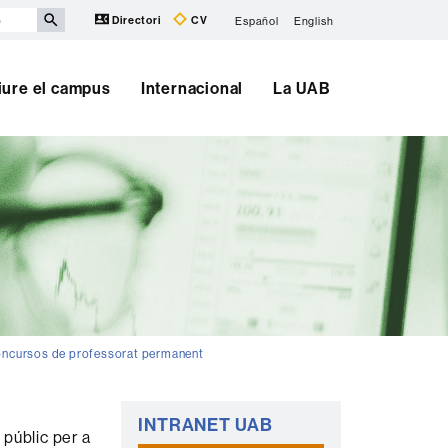
Directori
CV
Español
English
iure el campus
Internacional
La UAB
oncursos de professorat permanent
Informació
INTRANET UAB
complementària
públic per a