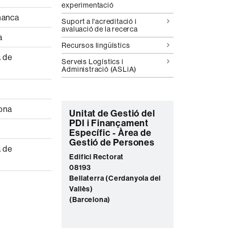
experimentació
manca
Suport a l'acreditació i
avaluació de la recerca
a
Recursos lingüístics
a de
Serveis Logístics i
Administració (ASLiA)
lona
C
Unitat de Gestió del
PDI i Finançament
o
Específic - Àrea de
n
Gestió de Persones
a de
t
Edifici Rectorat
08193
a
Bellaterra (Cerdanyola del
c
Vallès)
t
(Barcelona)
e