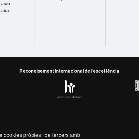
ovació
ècnics
Reconeixement internacional de l'excel·lència
HR
y
ebook
Telegram
Excellence
in
Research
-
Euraxess
rotecció de dades
Sobre el web
Accessibilitat web
Mapa 
capdavantera que imparteix una docència de qualitat i excel·l
za cookies pròpies i de tercers amb
xible, ajustada a les necessitats de la societat i adaptada al