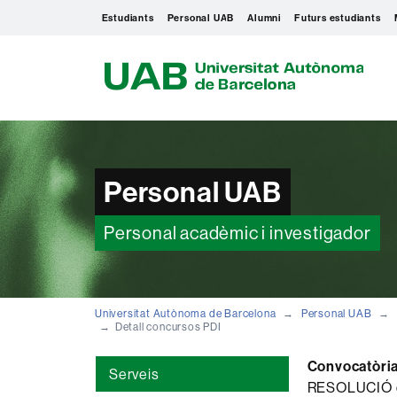
Estudiants
Personal UAB
Alumni
Futurs estudiants
U
A
B
Personal UAB
Personal acadèmic i investigador
Universitat Autònoma de Barcelona
Personal UAB
Detall concursos PDI
Convocatòria
Serveis
RESOLUCIÓ de