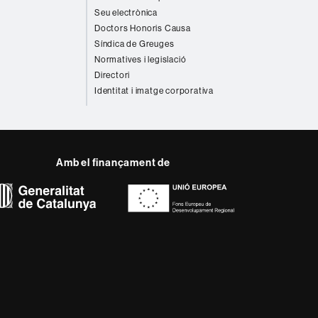
Seu electrònica
Doctors Honoris Causa
Síndica de Greuges
Normatives i legislació
Directori
Identitat i imatge corporativa
Amb el finançament de
del web UAB
ència, diversificada,
s nous models de l'Europa