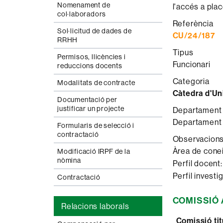
Nomenament de
l'accés a pla
col·laboradors
Referència
Sol·licitud de dades de
CU/24/187
RRHH
Tipus
Permisos, llicències i
Funcionari
reduccions docents
Categoria
Modalitats de contracte
Càtedra d'Un
Documentació per
justificar un projecte
Departament a
Departament d
Formularis de selecció i
contractació
Observacion
Àrea de con
Modificació IRPF de la
nòmina
Perfil docen
Perfil investi
Contractació
COMISSIÓ
Relacions laborals
Comissió tit