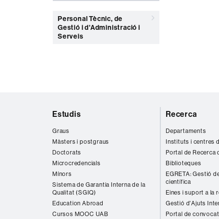
Personal Tècnic, de
Gestió i d'Administració i
Serveis
Mapa
Estudis
Recerca
web
Graus
Departaments
Màsters i postgraus
Instituts i centres
Doctorats
Portal de Recerca 
Microcredencials
Biblioteques
Mínors
EGRETA: Gestió de
científica
Sistema de Garantia Interna de la
Qualitat (SGIQ)
Eines i suport a la 
Education Abroad
Gestió d'Ajuts Inte
Cursos MOOC UAB
Portal de convocat