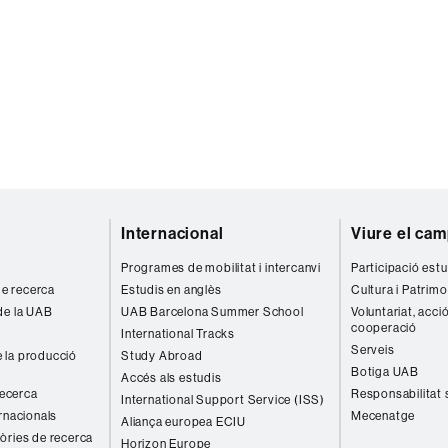
Internacional
Viure el ca
Programes de mobilitat i intercanvi
Participació estu
 de recerca
Estudis en anglès
Cultura i Patrimo
de la UAB
UAB Barcelona Summer School
Voluntariat, acció
cooperació
International Tracks
Serveis
 la producció
Study Abroad
Botiga UAB
Accés als estudis
recerca
Responsabilitat 
International Support Service (ISS)
rnacionals
Mecenatge
Aliança europea ECIU
òries de recerca
Horizon Europe