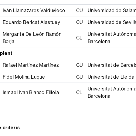
Iván Llamazares Valduvieco
CU
Universidad de Sala
Eduardo Bericat Alastuey
CU
Universidad de Sevill
Margarita De León Ramón
Universitat Autònom
CL
Borja
Barcelona
plent
Rafael Martínez Martínez
CU
Universitat de Barce
Fidel Molina Luque
CU
Universitat de Lleida
Universitat Autònom
Ismael Ivan Blanco Fillola
CL
Barcelona
 criteris