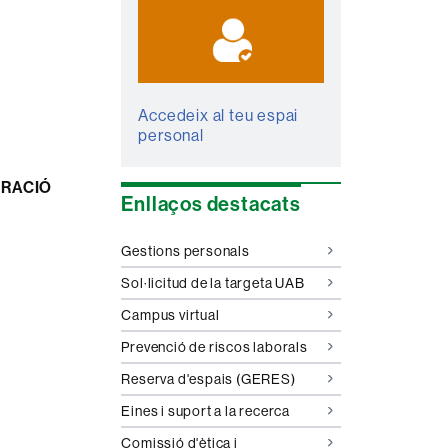
Accedeix al teu espai
personal
TRACIÓ
Enllaços destacats
Gestions personals
Sol·licitud de la targeta UAB
Campus virtual
Prevenció de riscos laborals
Reserva d'espais (GERES)
Eines i suport a la recerca
Comissió d'ètica i