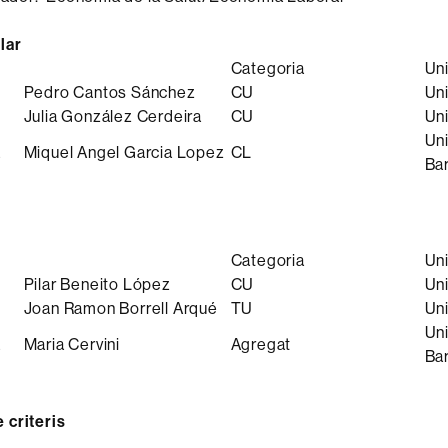
lar
Categoria
Uni
Pedro Cantos Sánchez
CU
Uni
Julia González Cerdeira
CU
Un
Un
a
Miquel Angel Garcia Lopez
CL
Ba
Categoria
Uni
Pilar Beneito López
CU
Uni
Joan Ramon Borrell Arqué
TU
Uni
Un
a
Maria Cervini
Agregat
Ba
 criteris