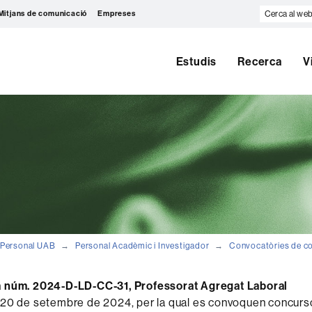
Cerca
Mitjans de comunicació
Empreses
al
web
Estudis
Recerca
V
Personal UAB
Personal Acadèmic i Investigador
Convocatòries de c
 núm. 2024-D-LD-CC-31, Professorat Agregat Laboral
 20 de setembre de 2024, per la qual es convoquen concurs