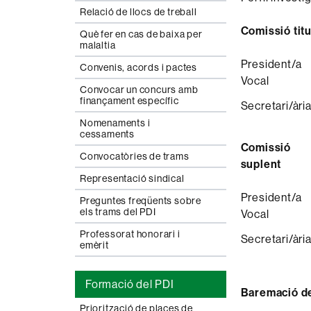
Relació de llocs de treball
Comissió titu
Què fer en cas de baixa per
malaltia
President/a
Convenis, acords i pactes
Vocal
Convocar un concurs amb
finançament específic
Secretari/àri
Nomenaments i
cessaments
Comissió
Convocatòries de trams
suplent
Representació sindical
President/a
Preguntes freqüents sobre
els trams del PDI
Vocal
Professorat honorari i
Secretari/àri
emèrit
Formació del PDI
Baremació de
Priorització de places de