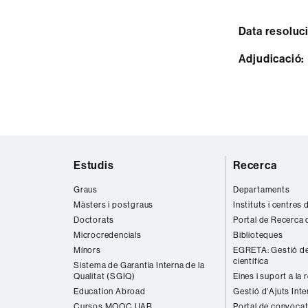
Data resoluc
Adjudicació:
Mapa
Estudis
Recerca
web
Graus
Departaments
Màsters i postgraus
Instituts i centres
Doctorats
Portal de Recerca 
Microcredencials
Biblioteques
Mínors
EGRETA: Gestió de
científica
Sistema de Garantia Interna de la
Qualitat (SGIQ)
Eines i suport a la 
Education Abroad
Gestió d'Ajuts Inte
Cursos MOOC UAB
Portal de convocat