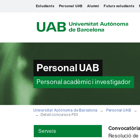
Estudiants
Personal UAB
Alumni
Futurs estudiants
U
A
B
Personal UAB
Personal acadèmic i investigador
Universitat Autònoma de Barcelona
Personal UAB
Detall concursos PDI
Convocatòria
Serveis
Resolució de