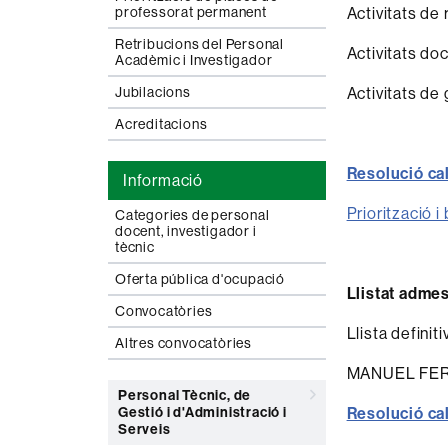
professorat permanent
Activitats de 
Retribucions del Personal
Activitats do
Acadèmic i Investigador
Jubilacions
Activitats de 
Acreditacions
Resolució ca
Informació
Priorització i
Categories de personal
docent, investigador i
tècnic
Oferta pública d'ocupació
Llistat adme
Convocatòries
Llista definit
Altres convocatòries
MANUEL FE
Personal Tècnic, de
Gestió i d'Administració i
Resolució ca
Serveis