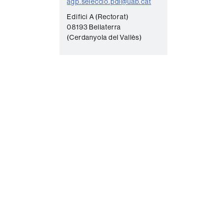
agp.seleccio.pdi@uab.cat
Edifici A (Rectorat)
08193 Bellaterra
(Cerdanyola del Vallès)