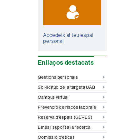
Accedeix al teu espai
personal
Enllaços destacats
Gestions personals
Sol·licitud de la targeta UAB
Campus virtual
Prevenció de riscos laborals
Reserva d'espais (GERES)
Eines i suport a la recerca
Comissió d'ètica i