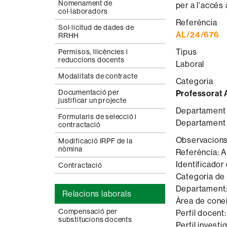
Nomenament de
per a l'accés
col·laboradors
Referència
Sol·licitud de dades de
AL/24/676
RRHH
Tipus
Permisos, llicències i
reduccions docents
Laboral
Modalitats de contracte
Categoria
Documentació per
Professorat 
justificar un projecte
Departament a
Formularis de selecció i
Departament 
contractació
Observacion
Modificació IRPF de la
nòmina
Referència: 
Identificador
Contractació
Categoria de 
Departament:
Relacions laborals
Àrea de cone
Compensació per
Perfil docent
substitucions docents
Perfil invest