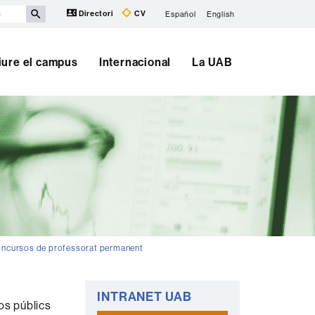
Directori
CV
Español
English
iure el campus
Internacional
La UAB
oncursos de professorat permanent
Informació
INTRANET UAB
os públics
complementària