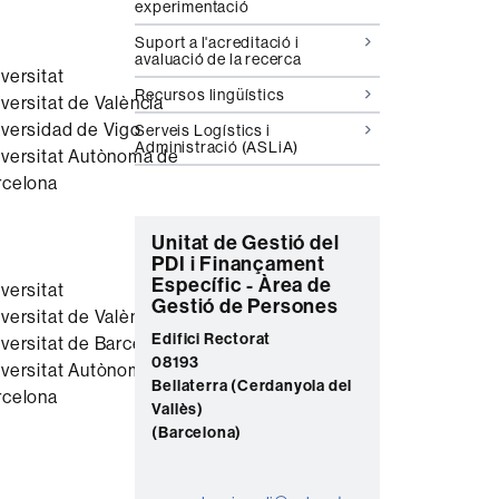
experimentació
Suport a l'acreditació i
avaluació de la recerca
versitat
Recursos lingüístics
versitat de València
iversidad de Vigo
Serveis Logístics i
Administració (ASLiA)
iversitat Autònoma de
rcelona
C
Unitat de Gestió del
PDI i Finançament
o
Específic - Àrea de
versitat
Gestió de Persones
n
versitat de València
t
Edifici Rectorat
versitat de Barcelona
08193
iversitat Autònoma de
a
Bellaterra (Cerdanyola del
rcelona
c
Vallès)
(Barcelona)
t
e