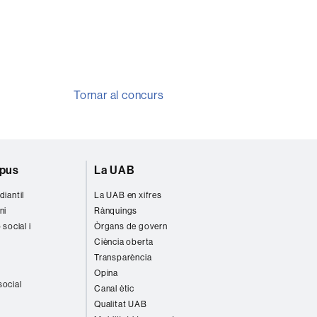
Tornar al concurs
mpus
La UAB
diantil
La UAB en xifres
ni
Rànquings
 social i
Òrgans de govern
Ciència oberta
Transparència
Opina
social
Canal ètic
Qualitat UAB