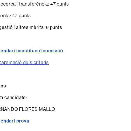
recerca i transferència: 47 punts
cents: 47 punts
gestió i altres mèrits: 6 punts
lendari constitució comissió
 baremació dels criteris
sos
iva candidats:
RNANDO FLORES MALLO
lendari prova