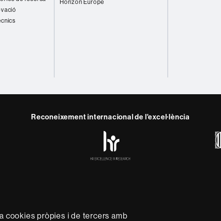
Horizon Europe
ovació
ècnics
Reconeixement internacional de l'excel·lència
HR
y
ebook
Telegram
Excellence
in
Research
-
Euraxess
rotecció de dades
Sobre el web
Accessibilitat web
Mapa 
capdavantera que imparteix una docència de qualitat i excel·l
za cookies pròpies i de tercers amb