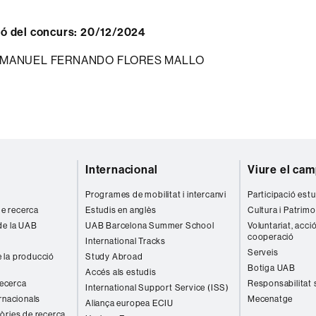
ió del concurs: 20/12/2024
MANUEL FERNANDO FLORES MALLO
Internacional
Viure el ca
Programes de mobilitat i intercanvi
Participació estu
 de recerca
Estudis en anglès
Cultura i Patrimo
de la UAB
UAB Barcelona Summer School
Voluntariat, acció
cooperació
International Tracks
Serveis
 la producció
Study Abroad
Botiga UAB
Accés als estudis
recerca
Responsabilitat 
International Support Service (ISS)
rnacionals
Mecenatge
Aliança europea ECIU
òries de recerca