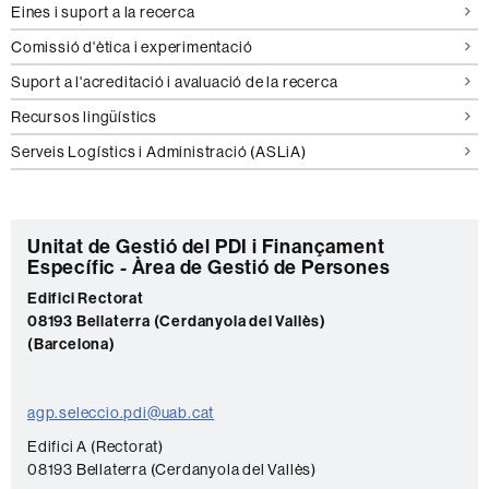
Eines i suport a la recerca
Comissió d'ètica i experimentació
Suport a l'acreditació i avaluació de la recerca
Recursos lingüístics
Serveis Logístics i Administració (ASLiA)
C
Unitat de Gestió del PDI i Finançament
Específic - Àrea de Gestió de Persones
o
Edifici Rectorat
n
08193 Bellaterra (Cerdanyola del Vallès)
t
(Barcelona)
a
c
agp.seleccio.pdi@uab.cat
t
Edifici A (Rectorat)
e
08193 Bellaterra (Cerdanyola del Vallès)