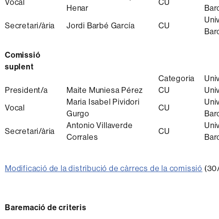
Vocal
CU
Henar
Bar
Uni
Secretari/ària
Jordi Barbé García
CU
Bar
Comissió
suplent
Categoria
Univ
President/a
Maite Muniesa Pérez
CU
Uni
Maria Isabel Pividori
Uni
Vocal
CU
Gurgo
Bar
Antonio Villaverde
Uni
Secretari/ària
CU
Corrales
Bar
Modificació de la distribució de càrrecs de la comissió
(30
Baremació de criteris