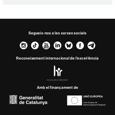
Segueix-nos a les xarxes socials
Instagram
TikTok
YouTube
LinkedIn
Bluesky
Faceboo
Teleg
Reconeixement internacional de l'excel·lència
HR
Excellence
in
Research
Amb el finançament de
-
Euraxess
Sobre