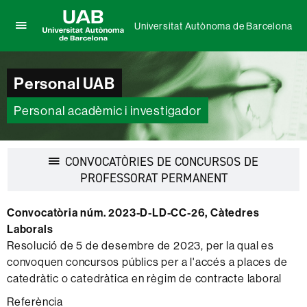
Universitat Autònoma de Barcelona
Prem
UAB
per
Universitat
desplegar
Autònoma
Personal UAB
el
de
menú
Barcelona
de
Personal acadèmic i investigador
Universitat
Autònoma
de
CONVOCATÒRIES DE CONCURSOS DE
Barcelona
Desplegar
PROFESSORAT PERMANENT
la
navegació
Convocatòria núm. 2023-D-LD-CC-26, Càtedres
Laborals
Resolució de 5 de desembre de 2023, per la qual es
convoquen concursos públics per a l'accés a places de
catedràtic o catedràtica en règim de contracte laboral
Referència