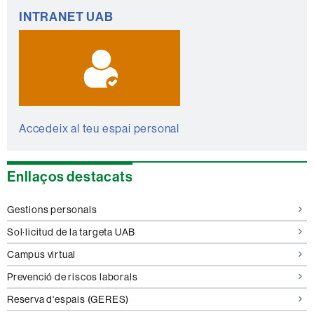
Informació
INTRANET UAB
complementària
Accedeix al teu espai personal
Enllaços destacats
Gestions personals
Sol·licitud de la targeta UAB
Campus virtual
Prevenció de riscos laborals
Reserva d'espais (GERES)