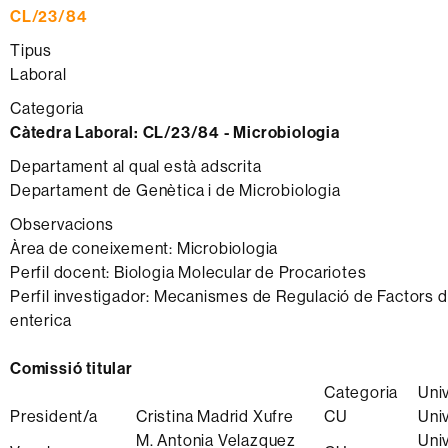
CL/23/84
Tipus
Laboral
Categoria
Càtedra Laboral:
CL/23/84 - Microbiologia
Departament al qual està adscrita
Departament de Genètica i de Microbiologia
Observacions
Àrea de coneixement: Microbiologia
Perfil docent: Biologia Molecular de Procariotes
Perfil investigador: Mecanismes de Regulació de Factors d
enterica
Comissió titular
Categoria
Univ
President/a
Cristina Madrid Xufre
CU
Uni
M. Antonia Velazquez
Uni