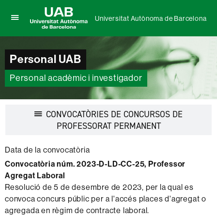
Universitat Autònoma de Barcelona
Prem
UAB
per
Universitat
desplegar
Autònoma
el
Personal UAB
de
menú
Barcelona
de
Personal acadèmic i investigador
Universitat
Autònoma
de
Barcelona
CONVOCATÒRIES DE CONCURSOS DE
Desplegar
PROFESSORAT PERMANENT
la
navegació
Data de la convocatòria
Convocatòria núm. 2023-D-LD-CC-25, Professor
Agregat Laboral
Resolució de 5 de desembre de 2023, per la qual es
convoca concurs públic per a l'accés places d'agregat o
agregada en règim de contracte laboral.