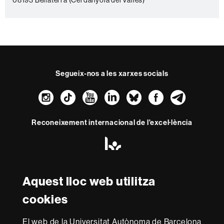
e
08193 Bellaterra (Cerdanyola del Vallès)
Segueix-nos a les xarxes socials
Instagram
TikTok
YouTube
LinkedIn
Bluesky
Faceboo
Teleg
Reconeixement internacional de l'excel·lència
HR
Excellence
in
Research
-
Aquest lloc web utilitza
Amb el finançament de
Euraxess
cookies
Sobre
El web de la Universitat Autònoma de Barcelona