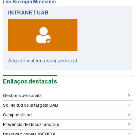
i de Biologia Molecular
Informació
INTRANET UAB
complementària
Accedeix al teu espai personal
Enllaços destacats
Gestions personals
Sol·licitud de la targeta UAB
Campus virtual
Prevenció de riscos laborals
Reserva d'espais (GERES)