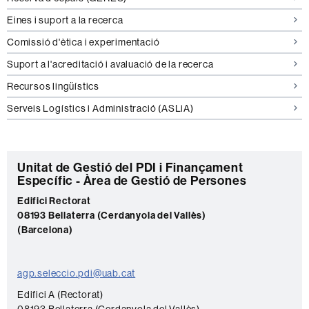
Eines i suport a la recerca
Comissió d'ètica i experimentació
Suport a l'acreditació i avaluació de la recerca
Recursos lingüístics
Serveis Logístics i Administració (ASLiA)
C
Unitat de Gestió del PDI i Finançament
Específic - Àrea de Gestió de Persones
o
Edifici Rectorat
n
08193 Bellaterra (Cerdanyola del Vallès)
t
(Barcelona)
a
c
agp.seleccio.pdi@uab.cat
t
Edifici A (Rectorat)