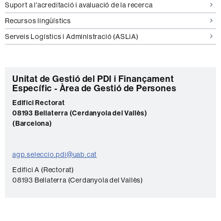
Suport a l'acreditació i avaluació de la recerca
Recursos lingüístics
Serveis Logístics i Administració (ASLiA)
C
Unitat de Gestió del PDI i Finançament
Específic - Àrea de Gestió de Persones
o
Edifici Rectorat
n
08193 Bellaterra (Cerdanyola del Vallès)
t
(Barcelona)
a
c
agp.seleccio.pdi@uab.cat
t
Edifici A (Rectorat)
e
08193 Bellaterra (Cerdanyola del Vallès)