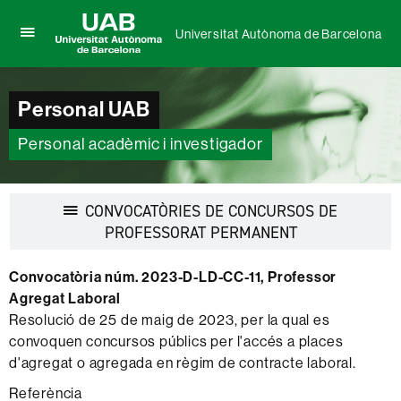
Universitat Autònoma de Barcelona
Prem
UAB
per
Universitat
desplegar
Autònoma
el
Personal UAB
de
menú
Barcelona
de
Personal acadèmic i investigador
Universitat
Autònoma
de
Barcelona
CONVOCATÒRIES DE CONCURSOS DE
Desplegar
PROFESSORAT PERMANENT
la
navegació
Convocatòria núm. 2023-D-LD-CC-11, Professor
Agregat Laboral
Resolució de 25 de maig de 2023, per la qual es
convoquen concursos públics per l'accés a places
d'agregat o agregada en règim de contracte laboral.
Referència