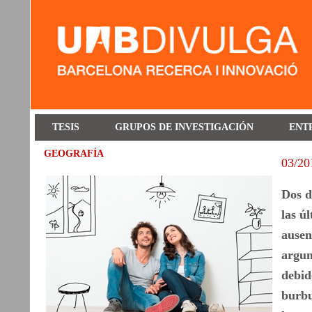
TESIS
GRUPOS DE INVESTIGACIÓN
ENT
GEOGRAFÍA
03/20
Dos d
las ú
ausen
argum
debid
burbu