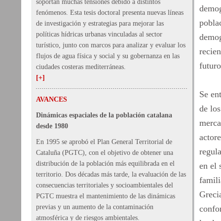
soportan muchas tensiones debido a distintos
demogr
fenómenos. Esta tesis doctoral presenta nuevas líneas
poblac
de investigación y estrategias para mejorar las
políticas hídricas urbanas vinculadas al sector
demog
turístico, junto con marcos para analizar y evaluar los
recie
flujos de agua física y social y su gobernanza en las
futur
ciudades costeras mediterráneas.
[+]
Se en
AVANCES
de los
Dinámicas espaciales de la población catalana
mercad
desde 1980
actore
En 1995 se aprobó el Plan General Territorial de
regul
Cataluña (PGTC), con el objetivo de obtener una
distribución de la población más equilibrada en el
en el 
territorio. Dos décadas más tarde, la evaluación de las
famili
consecuencias territoriales y socioambientales del
Grecia
PGTC muestra el mantenimiento de las dinámicas
previas y un aumento de la contaminación
confo
atmosférica y de riesgos ambientales.