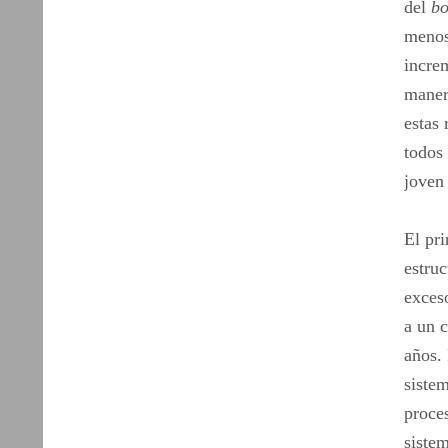
del
b
menos
incre
manera
estas 
todos
joven 
El pr
estru
exceso
a un c
años. 
siste
proce
sistem