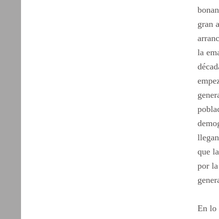
bonan
gran 
arranc
la em
década
empezó
genera
poblac
demog
llega
que la
por l
gener
En lo 