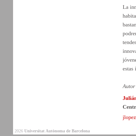
La in
habit
bastan
podre
tende
innov
jóvene
estas
Autor
Juliá
Centr
jlope
2026
Universitat Autònoma de Barcelona