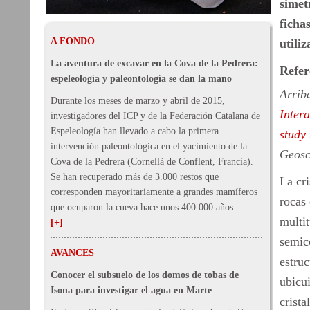
simet
ficha
A FONDO
utiliz
La aventura de excavar en la Cova de la Pedrera:
Refer
espeleología y paleontología se dan la mano
Arrib
Durante los meses de marzo y abril de 2015,
Inter
investigadores del ICP y de la Federación Catalana de
Espeleología han llevado a cabo la primera
study 
intervención paleontológica en el yacimiento de la
Geosc
Cova de la Pedrera (Cornellà de Conflent, Francia).
Se han recuperado más de 3.000 restos que
La cri
corresponden mayoritariamente a grandes mamíferos
rocas 
que ocuparon la cueva hace unos 400.000 años.
multit
[+]
semico
AVANCES
estruc
Conocer el subsuelo de los domos de tobas de
ubicui
Isona para investigar el agua en Marte
crista