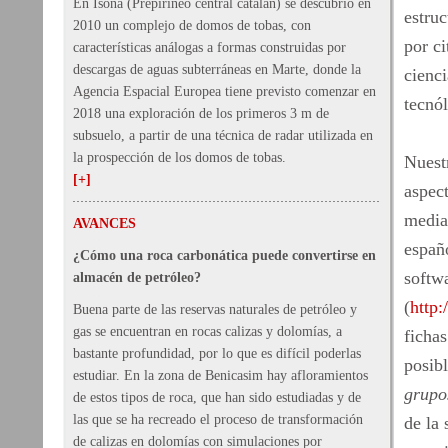
En Isona (Prepirineo central catalán) se descubrió en
estruc
2010 un complejo de domos de tobas, con
por ci
características análogas a formas construidas por
descargas de aguas subterráneas en Marte, donde la
cienc
Agencia Espacial Europea tiene previsto comenzar en
tecnó
2018 una exploración de los primeros 3 m de
subsuelo, a partir de una técnica de radar utilizada en
la prospección de los domos de tobas.
Nuestr
[+]
aspect
media
AVANCES
españo
¿Cómo una roca carbonática puede convertirse en
softw
almacén de petróleo?
(
http:
Buena parte de las reservas naturales de petróleo y
gas se encuentran en rocas calizas y dolomías, a
ficha
bastante profundidad, por lo que es difícil poderlas
posib
estudiar. En la zona de Benicasim hay afloramientos
grupo
de estos tipos de roca, que han sido estudiadas y de
las que se ha recreado el proceso de transformación
de la 
de calizas en dolomías con simulaciones por