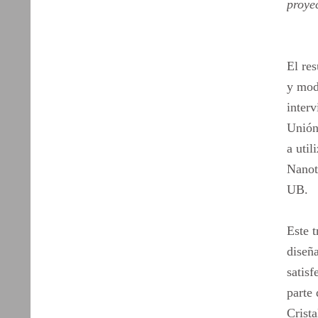
proye
El res
y mode
interv
Unión
a util
Nanot
UB.
Este t
diseñ
satisf
parte
Crist