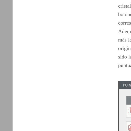
crista
botone
corres
Ademá
más la
origin
sido l
puntu