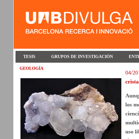
TESIS
GRUPOS DE INVESTIGACIÓN
ENT
GEOLOGÍA
04/20
crista
Aunqu
los m
cienc
multi
uso l