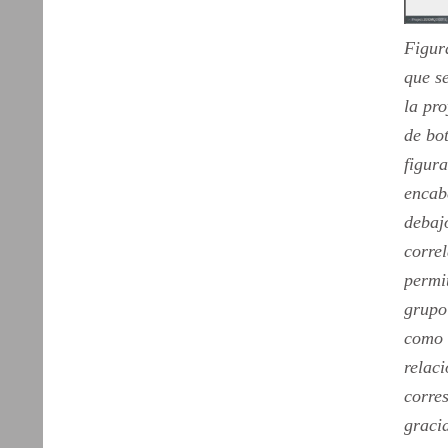
Figur
que s
la pro
de bo
figur
encab
debajo
corre
permit
grupo
como o
relac
corre
gracia