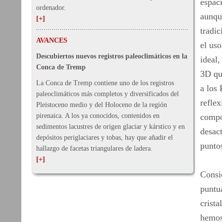
espaci
ordenador.
aunque
[+]
tradic
AVANCES
el us
Descubiertos nuevos registros paleoclimáticos en la
ideal
Conca de Tremp
3D qu
La Conca de Tremp contiene uno de los registros
a los 
paleoclimáticos más completos y diversificados del
refle
Pleistoceno medio y del Holoceno de la región
pirenaica. A los ya conocidos, contenidos en
compo
sedimentos lacustres de origen glaciar y kárstico y en
desac
depósitos periglaciares y tobas, hay que añadir el
puntos
hallazgo de facetas triangulares de ladera.
[+]
Consi
puntua
crista
hemos 