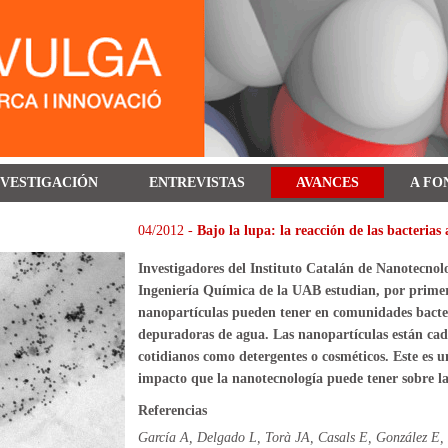
NVESTIGACIÓN
ENTREVISTAS
AVANCES
A FO
04/2012 -
Bajo la lupa: la reacción de las bacterias
Investigadores del Instituto Catalán
de Nanotecnol
Ingeniería Química
de la UAB
estudian
, por prime
nanopartículas
pueden tener
en comunidades
bacte
depuradoras
de agua.
Las nanopartículas
están ca
cotidianos como
detergentes
o
cosméticos.
Este
es
u
impacto
que la nanotecnología
puede tener sobre
l
Referencias
García A, Delgado L, Torà JA, Casals E, González E, 