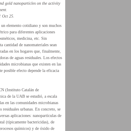
and gold nanoparticles on the activity
ment.
 Oct 25.
n un elemento cotidiano y son muchos
trico para diferentes aplicaciones
osméticos, medicina, etc. Sin
ta cantidad de nanomateriales sean
radas en los hogares que, finalmente,
doras de aguas residuales. Los efectos
idades microbianas que existen en las
e posible efecto depende la eficacia
CN (Instituto Catalán de
ica de la UAB se estudió, a escala
culas en las comunidades microbianas
s residuales urbanas. En concreto, se
versas aplicaciones: nanopartículas de
tal (típicamente bactericidas), de
 procesos químicos) y de óxido de