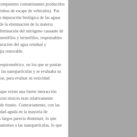
e compuestos contaminantes producidos
tubos de escape de vehículos). Por
a depuración biológica de las aguas
de la eliminación de la materia
 eliminación del nitrógeno causante de
mesófilos y termófilos, responsables
uración del agua residual y
gía renovable.
espirométrico, en los que se ponían
 las nanopartículas y se evaluaba su
as, para evaluar su toxicidad.
que existe una fuerte interacción
ctos tóxicos eran relativamente
de titanio. Contrariamente, con las
idad aguda en la mayoría de
largos parecía disminuir, lo que
anismos a las nanopartículas, lo que