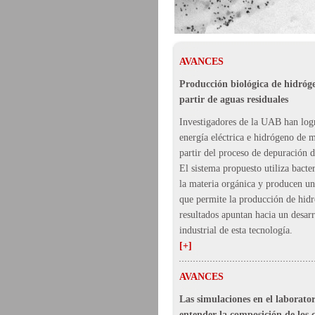
AVANCES
Producción biológica de hidróge
partir de aguas residuales
Investigadores de la UAB han log
energía eléctrica e hidrógeno de m
partir del proceso de depuración d
El sistema propuesto utiliza bact
la materia orgánica y producen una
que permite la producción de hid
resultados apuntan hacia un desarr
industrial de esta tecnología.
[+]
AVANCES
Las simulaciones en el laborato
entender la composición de los 