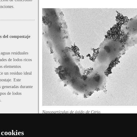
unciones.
as del compostaje
 aguas residuales
ades de lodos ricos
os elementos
e un residuo ideal
ostaje. Este
s generadas durante
ipos de lodos
.
Nanopartículas de óxido de Cerio.
En conclusión, este primer trabajo pone de relevancia l
 cookies
nanomateriales en las depuradoras, y abre la puerta a 