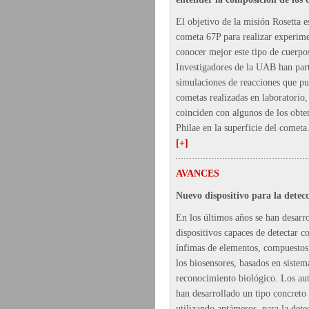
El objetivo de la misión Rosetta es
cometa 67P para realizar experim
conocer mejor este tipo de cuerpos
Investigadores de la UAB han par
simulaciones de reacciones que pu
cometas realizadas en laboratorio,
coinciden con algunos de los obte
Philae en la superficie del cometa
[+]
AVANCES
Nuevo dispositivo para la detec
En los últimos años se han desar
dispositivos capaces de detectar c
ínfimas de elementos, compuestos
los biosensores, basados en sistem
reconocimiento biológico. Los aut
han desarrollado un tipo concreto 
utilizando aptámeros, para la det