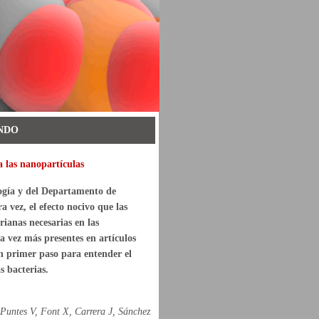
NDO
 a las nanopartículas
ogía
y del Departamento
de
ra vez
, el efecto
nocivo que
las
rianas
necesarias
en las
da vez más
presentes
en artículos
n primer paso para
entender el
as bacterias.
Puntes V, Font X, Carrera J, Sánchez