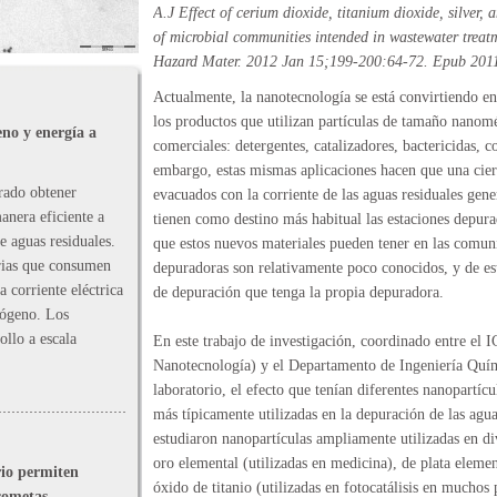
A.J Effect of cerium dioxide, titanium dioxide, silver, 
of microbial communities intended in wastewater treat
Hazard Mater. 2012 Jan 15;199-200:64-72. Epub 2011
Actualmente, la nanotecnología se está convirtiendo e
los productos que utilizan partículas de tamaño nanomé
no y energía a
comerciales: detergentes, catalizadores, bactericidas, c
embargo, estas mismas aplicaciones hacen que una cier
rado obtener
evacuados con la corriente de las aguas residuales gene
anera eficiente a
tienen como destino más habitual las estaciones depura
e aguas residuales.
que estos nuevos materiales pueden tener en las comun
erias que consumen
depuradoras son relativamente poco conocidos, y de est
 corriente eléctrica
de depuración que tenga la propia depuradora.
rógeno. Los
ollo a escala
En este trabajo de investigación, coordinado entre el I
Nanotecnología) y el Departamento de Ingeniería Quím
laboratorio, el efecto que tenían diferentes nanopartí
más típicamente utilizadas en la depuración de las agua
estudiaron nanopartículas ampliamente utilizadas en di
oro elemental (utilizadas en medicina), de plata elemen
rio permiten
óxido de titanio (utilizadas en fotocatálisis en muchos
cometas