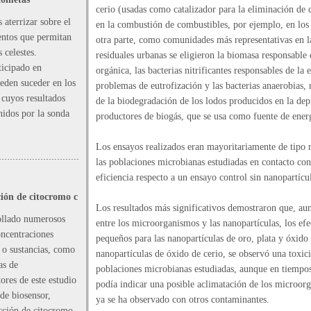
cerio (usadas como catalizador para la eliminación d
 aterrizar sobre el
en la combustión de combustibles, por ejemplo, en los 
entos que permitan
otra parte, como comunidades más representativas en l
 celestes.
residuales urbanas se eligieron la biomasa responsable 
ticipado en
orgánica, las bacterias nitrificantes responsables de la
eden suceder en los
problemas de eutrofización y las bacterias anaerobias, 
 cuyos resultados
de la biodegradación de los lodos producidos en la dep
nidos por la sonda
productores de biogás, que se usa como fuente de ener
.
Los ensayos realizados eran mayoritariamente de tipo r
las poblaciones microbianas estudiadas en contacto con
eficiencia respecto a un ensayo control sin nanopartícul
ción de citocromo c
Los resultados más significativos demostraron que, aun
rollado numerosos
entre los microorganismos y las nanopartículas, los efe
oncentraciones
pequeños para las nanopartículas de oro, plata y óxido 
 o sustancias, como
nanopartículas de óxido de cerio, se observó una toxic
as de
poblaciones microbianas estudiadas, aunque en tiempos 
ores de este estudio
podía indicar una posible aclimatación de los microorg
de biosensor,
ya se ha observado con otros contaminantes.
ección de citocromo