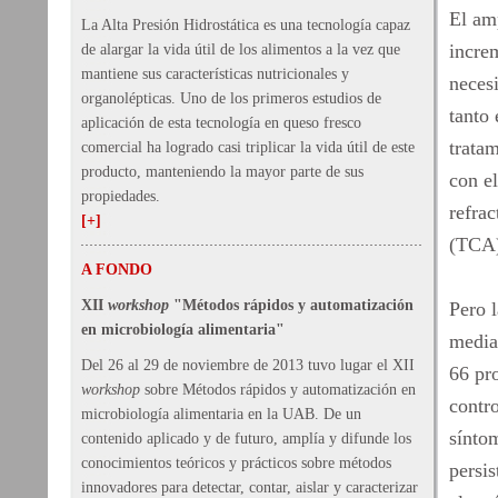
El am
La Alta Presión Hidrostática es una tecnología capaz
incre
de alargar la vida útil de los alimentos a la vez que
mantiene sus características nutricionales y
necesi
organolépticas. Uno de los primeros estudios de
tanto
aplicación de esta tecnología en queso fresco
tratam
comercial ha logrado casi triplicar la vida útil de este
producto, manteniendo la mayor parte de sus
con el
propiedades.
refrac
[+]
(TCA)
A FONDO
XII
workshop
"Métodos rápidos y automatización
Pero l
en microbiología alimentaria"
media
Del 26 al 29 de noviembre de 2013 tuvo lugar el XII
66 pr
workshop
sobre Métodos rápidos y automatización en
contr
microbiología alimentaria en la UAB. De un
síntom
contenido aplicado y de futuro, amplía y difunde los
conocimientos teóricos y prácticos sobre métodos
persis
innovadores para detectar, contar, aislar y caracterizar