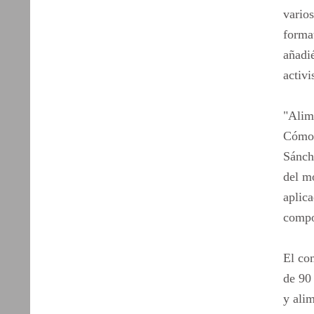
vario
forma
añadi
activi
"Alim
Cómo 
Sánch
del m
aplica
compo
El co
de 90 
y ali