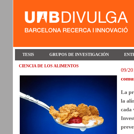
TESIS
GRUPOS DE INVESTIGACIÓN
ENT
CIENCIA DE LOS ALIMENTOS
09/20
comun
La pr
la al
cada 
Inves
preve