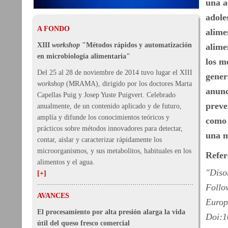
una a
adole
A FONDO
alime
XIII
workshop
"Métodos rápidos y automatización
alime
en microbiología alimentaria"
los m
Del 25 al 28 de noviembre de 2014 tuvo lugar el XIII
gener
workshop
(MRAMA), dirigido por los doctores Marta
anunc
Capellas Puig y Josep Yuste Puigvert. Celebrado
preve
anualmente, de un contenido aplicado y de futuro,
amplía y difunde los conocimientos teóricos y
como 
prácticos sobre métodos innovadores para detectar,
una m
contar, aislar y caracterizar rápidamente los
microorganismos, y sus metabolitos, habituales en los
Refer
alimentos y el agua.
"Diso
[+]
Follo
AVANCES
Europ
El procesamiento por alta presión alarga la vida
Doi:1
útil del queso fresco comercial