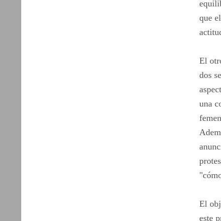
equili
que e
actitu
El ot
dos s
aspect
una co
femen
Además
anunci
prote
"cómo
El obj
este 