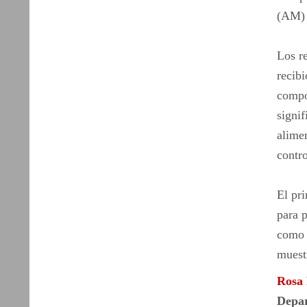
(AM) 
Los re
recib
compo
signif
alimen
contro
El pri
para p
como e
muest
Rosa 
Depar