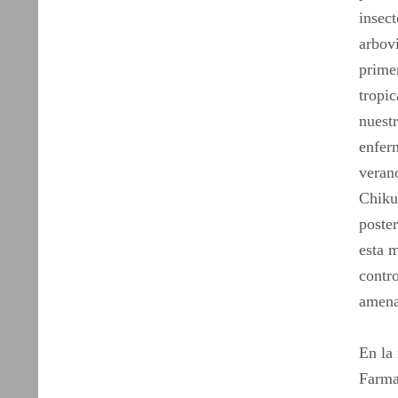
insec
arbovi
prime
tropi
nuestr
enfer
veran
Chiku
poste
esta m
contro
amena
En la
Farma