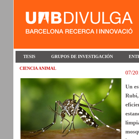
TESIS
GRUPOS DE INVESTIGACIÓN
ENT
CIENCIA ANIMAL
07/20
Un es
Rubí,
efici
estan
limpi
mosqu