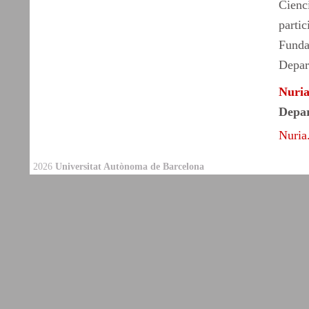
Cienc
partic
Funda
Depar
Nuri
Depar
Nuria
2026
Universitat Autònoma de Barcelona