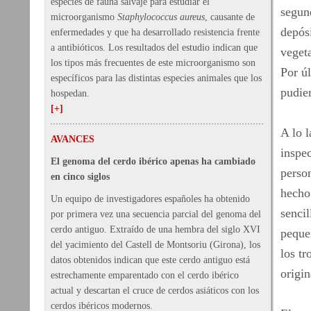
especies de fauna salvaje para estudiar el
segund
microorganismo
Staphylococcus aureus
, causante de
depósi
enfermedades y que ha desarrollado resistencia frente
a antibióticos. Los resultados del estudio indican que
vegeta
los tipos más frecuentes de este microorganismo son
Por úl
específicos para las distintas especies animales que los
pudier
hospedan.
[+]
A lo l
AVANCES
inspe
El genoma del cerdo ibérico apenas ha cambiado
person
en cinco siglos
hecho
Un equipo de investigadores españoles ha obtenido
sencil
por primera vez una secuencia parcial del genoma del
cerdo antiguo. Extraído de una hembra del siglo XVI
peque
del yacimiento del Castell de Montsoriu (Girona), los
los tr
datos obtenidos indican que este cerdo antiguo está
origin
estrechamente emparentado con el cerdo ibérico
actual y descartan el cruce de cerdos asiáticos con los
cerdos ibéricos modernos.