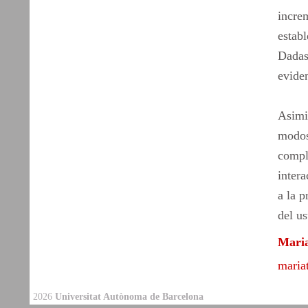
increm
establ
Dadas 
eviden
Asimis
modos 
compl
intera
a la p
del u
Maria
maria
2026
Universitat Autònoma de Barcelona