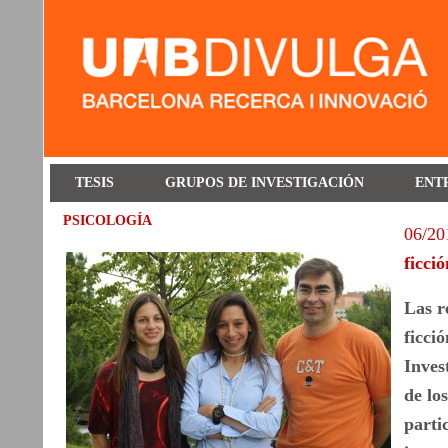
TESIS
GRUPOS DE INVESTIGACIÓN
ENT
PSICOLOGÍA
06/20
ficció
Las r
ficci
Inves
de lo
parti