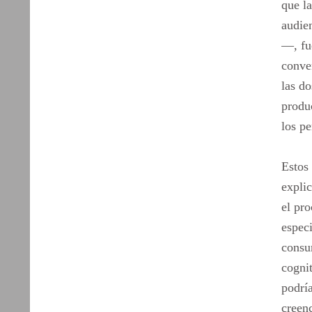
que la
audien
—, fu
conven
las do
produ
los p
Estos 
explic
el pro
espec
consu
cognit
podrí
creen