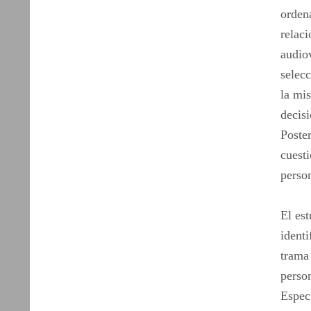
ordena
relac
audiov
selecc
la mi
decisi
Poste
cuesti
person
El est
identi
trama 
person
Especí