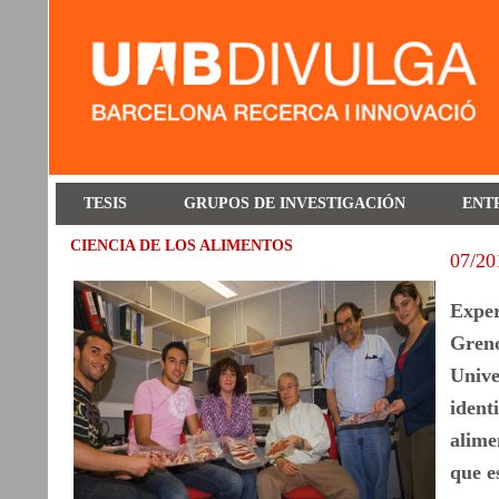
TESIS
GRUPOS DE INVESTIGACIÓN
ENT
CIENCIA DE LOS ALIMENTOS
07/20
Exper
Greno
Unive
ident
alime
que e