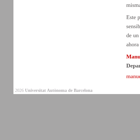
misma
Este p
sensib
de un 
ahora 
Manue
Depa
manue
2026
Universitat Autònoma de Barcelona