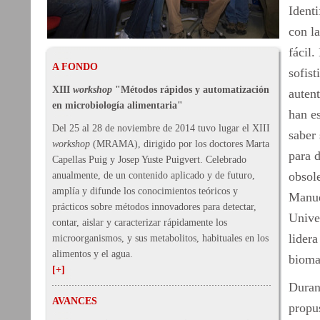
Ident
con l
fácil
A FONDO
sofist
XIII
workshop
"Métodos rápidos y automatización
autent
en microbiología alimentaria"
han e
Del 25 al 28 de noviembre de 2014 tuvo lugar el XIII
saber 
workshop
(MRAMA), dirigido por los doctores Marta
para d
Capellas Puig y Josep Yuste Puigvert. Celebrado
obsol
anualmente, de un contenido aplicado y de futuro,
amplía y difunde los conocimientos teóricos y
Manue
prácticos sobre métodos innovadores para detectar,
Unive
contar, aislar y caracterizar rápidamente los
lidera
microorganismos, y sus metabolitos, habituales en los
alimentos y el agua.
bioma
[+]
Duran
AVANCES
propu